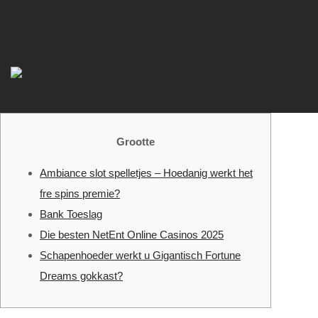
Grootte
Ambiance slot spelletjes – Hoedanig werkt het
fre spins premie?
Bank Toeslag
Die besten NetEnt Online Casinos 2025
Schapenhoeder werkt u Gigantisch Fortune
Dreams gokkast?