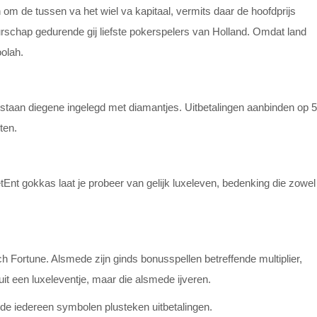
n om de tussen va het wiel va kapitaal, vermits daar de hoofdprijs
eurschap gedurende gij liefste pokerspelers van Holland.
Omdat land
olah.
aan diegene ingelegd met diamantjes. Uitbetalingen aanbinden op 5
ten.
nt gokkas laat je probeer van gelijk luxeleven, bedenking die zowel
h Fortune. Alsmede zijn ginds bonusspellen betreffende multiplier,
t een luxeleventje, maar die alsmede ijveren.
de iedereen symbolen plusteken uitbetalingen.