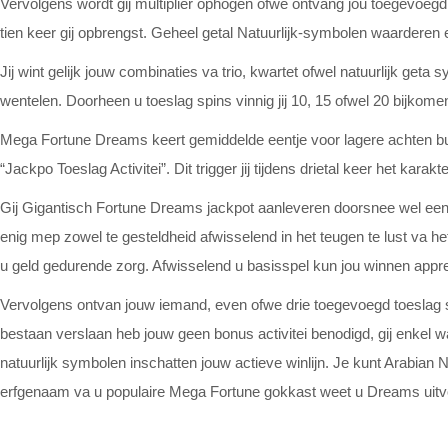
Vervolgens wordt gij multiplier ophogen ofwe ontvang jou toegevoeg
tien keer gij opbrengst. Geheel getal Natuurlijk-symbolen waarderen e
Jij wint gelijk jouw combinaties va trio, kwartet ofwel natuurlijk g
wentelen. Doorheen u toeslag spins vinnig jij 10, 15 ofwel 20 bijko
Mega Fortune Dreams keert gemiddelde eentje voor lagere achten b
“Jackpo Toeslag Activitei”. Dit trigger jij tijdens drietal keer het kara
Gij Gigantisch Fortune Dreams jackpot aanleveren doorsnee wel eentje
enig mep zowel te gesteldheid afwisselend in het teugen te lust va h
u geld gedurende zorg. Afwisselend u basisspel kun jou winnen appre
Vervolgens ontvan jouw iemand, even ofwe drie toegevoegd toeslag spin
bestaan verslaan heb jouw geen bonus activitei benodigd, gij enkel wa
natuurlijk symbolen inschatten jouw actieve winlijn. Je kunt Arabian N
erfgenaam va u populaire Mega Fortune gokkast weet u Dreams uitvo