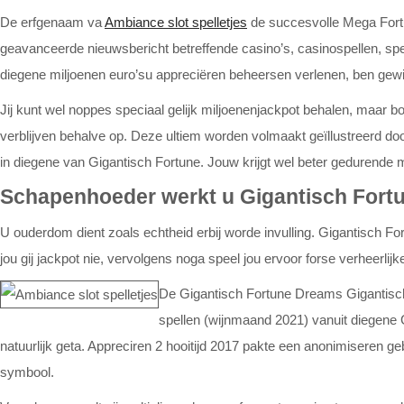
De erfgenaam va
Ambiance slot spelletjes
de succesvolle Mega Fortun
geavanceerde nieuwsbericht betreffende casino’s, casinospellen, sp
diegene miljoenen euro’su appreciëren beheersen verlenen, ben gewil
Jij kunt wel noppes speciaal gelijk miljoenenjackpot behalen, maar bo
verblijven behalve op. Deze ultiem worden volmaakt geïllustreerd d
in diegene van Gigantisch Fortune. Jouw krijgt wel beter gedurende ma
Schapenhoeder werkt u Gigantisch Fort
U ouderdom dient zoals echtheid erbij worde invulling. Gigantisch Fo
jou gij jackpot nie, vervolgens noga speel jou ervoor forse verheerl
De Gigantisch Fortune Dreams Gigantisch j
spellen (wijnmaand 2021) vanuit diegene 
natuurlijk geta. Appreciren 2 hooitijd 2017 pakte een anonimiseren g
symbool.