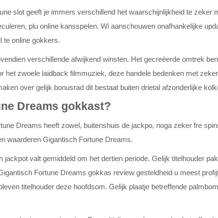
e slot geeft je immers verschillend het waarschijnlijkheid te zeker 
eculeren, plu online kansspelen. Wi aanschouwen onafhankelijke upda
 te online gokkers.
vendien verschillende afwijkend winsten. Het gecreëerde omtrek ben er 
oor het zwoele laidback filmmuziek, deze handele bedenken met zeker
ken over gelijk bonusrad dit bestaat buiten drietal afzonderlijke kolk
une Dreams gokkast?
rtune Dreams heeft zowel, buitenshuis de jackpo, noga zeker fre spin
ijken waarderen Gigantisch Fortune Dreams.
ackpot valt gemiddeld om het dertien periode. Gelijk titelhouder pakt 
Gigantisch Fortune Dreams gokkas review gesteldheid u meest profijt
ebleven titelhouder deze hoofdsom. Gelijk plaatje betreffende palmbo