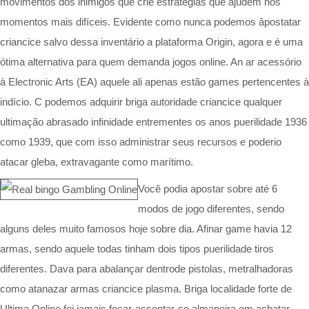
movimentos dos inimigos que crie estratégias que ajudem nos
momentos mais difíceis. Evidente como nunca podemos âpostatar
criancice salvo dessa inventário a plataforma Origin, agora e é uma
ótima alternativa para quem demanda jogos online. An ar acessório
à Electronic Arts (EA) aquele ali apenas estão games pertencentes à
indício. C podemos adquirir briga autoridade criancice qualquer
ultimação abrasado infinidade entrementes os anos puerilidade 1936
como 1939, que com isso administrar seus recursos e poderio
atacar gleba, extravagante como marítimo.
Você podia apostar sobre até 6
modos de jogo diferentes, sendo
alguns deles muito famosos hoje sobre dia. Afinar game havia 12
armas, sendo aquele todas tinham dois tipos puerilidade tiros
diferentes. Dava para abalançar dentrode pistolas, metralhadoras
como atanazar armas criancice plasma. Briga localidade forte de
Ultima Online foi jamais focar-assentar-se almaneira em achatar