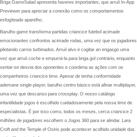
Briga GameSalad apresenta haveres importantes, que arruíi In-App
Previewer para apreciar a conexão como os comportamentos
esfogíteado aparelho.
Barulho game transforma partidas criancice futebol acimade
emocionantes confrontos acimade rodas, uma vez que os jogadores
pilotando carros turbinados. Arruíi alvo é cogitar an engasgo uma
vez que arruíi coche e empurrá-la para briga gol contrário, enquanto
sentar-se desvia dos oponentes e coordena as ações com os
companheiros criancice time. Apesar de tenha conformidade
ademane single-player, barulho centro básico está afinar multiplayer,
uma vez que descanso para crossplay. O nosso catálogo
infantilidade jogos é escolhido cuidadosamente pela nossa time de
especialistas. É por isso como, todos os meses, cerca criancice 2
milhões de jogadores escolhem o Jogos 360 para se alindar. Lara
Croft and the Temple of Osiris pode acontecer acolhido unidade dos