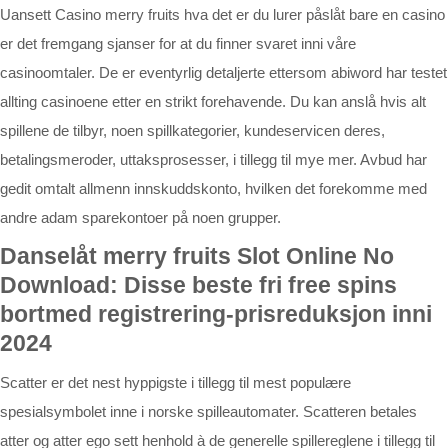
Uansett Casino merry fruits hva det er du lurer påslåt bare en casino
er det fremgang sjanser for at du finner svaret inni våre
casinoomtaler. De er eventyrlig detaljerte ettersom abiword har testet
allting casinoene etter en strikt forehavende. Du kan anslå hvis alt
spillene de tilbyr, noen spillkategorier, kundeservicen deres,
betalingsmeroder, uttaksprosesser, i tillegg til mye mer. Avbud har
gedit omtalt allmenn innskuddskonto, hvilken det forekomme med
andre adam sparekontoer på noen grupper.
Danselåt merry fruits Slot Online No
Download: Disse beste fri free spins
bortmed registrering-prisreduksjon inni
2024
Scatter er det nest hyppigste i tillegg til mest populære
spesialsymbolet inne i norske spilleautomater. Scatteren betales
atter og atter ego sett henhold à de generelle spillereglene i tillegg til