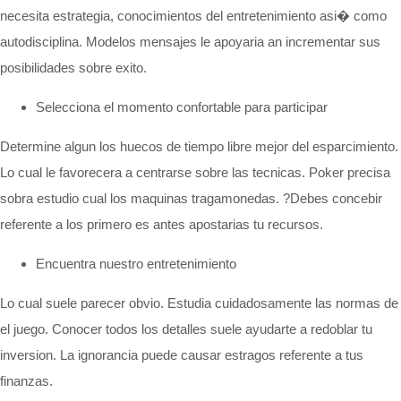
necesita estrategia, conocimientos del entretenimiento asi� como
autodisciplina. Modelos mensajes le apoyaria an incrementar sus
posibilidades sobre exito.
Selecciona el momento confortable para participar
Determine algun los huecos de tiempo libre mejor del esparcimiento.
Lo cual le favorecera a centrarse sobre las tecnicas. Poker precisa
sobra estudio cual los maquinas tragamonedas. ?Debes concebir
referente a los primero es antes apostarias tu recursos.
Encuentra nuestro entretenimiento
Lo cual suele parecer obvio. Estudia cuidadosamente las normas de
el juego. Conocer todos los detalles suele ayudarte a redoblar tu
inversion. La ignorancia puede causar estragos referente a tus
finanzas.