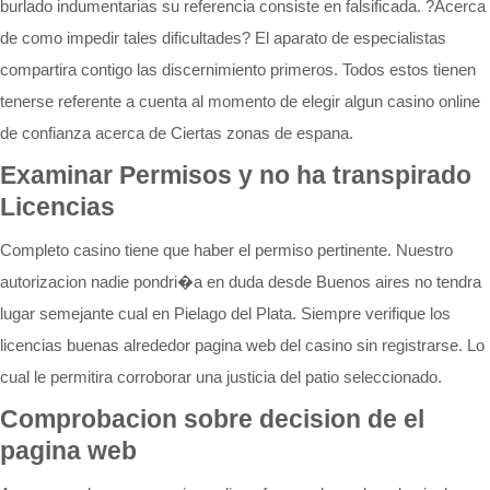
burlado indumentarias su referencia consiste en falsificada. ?Acerca
de como impedir tales dificultades? El aparato de especialistas
compartira contigo las discernimiento primeros. Todos estos tienen
tenerse referente a cuenta al momento de elegir algun casino online
de confianza acerca de Ciertas zonas de espana.
Examinar Permisos y no ha transpirado
Licencias
Completo casino tiene que haber el permiso pertinente. Nuestro
autorizacion nadie pondri�a en duda desde Buenos aires no tendra
lugar semejante cual en Pielago del Plata. Siempre verifique los
licencias buenas alrededor pagina web del casino sin registrarse. Lo
cual le permitira corroborar una justicia del patio seleccionado.
Comprobacion sobre decision de el
pagina web