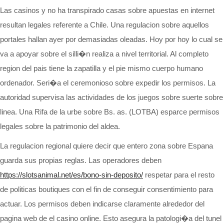
Las casinos y no ha transpirado casas sobre apuestas en internet
resultan legales referente a Chile. Una regulacion sobre aquellos
portales hallan ayer por demasiadas oleadas. Hoy por hoy lo cual se
va a apoyar sobre el silli�n realiza a nivel territorial. Al completo
region del pais tiene la zapatilla y el pie mismo cuerpo humano
ordenador. Seri�a el ceremonioso sobre expedir los permisos. La
autoridad supervisa las actividades de los juegos sobre suerte sobre
linea. Una Rifa de la urbe sobre Bs. as. (LOTBA) esparce permisos
legales sobre la patrimonio del aldea.
La regulacion regional quiere decir que entero zona sobre Espana
guarda sus propias reglas. Las operadores deben
https://slotsanimal.net/es/bono-sin-deposito/
respetar para el resto
de politicas boutiques con el fin de conseguir consentimiento para
actuar. Los permisos deben indicarse claramente alrededor del
pagina web de el casino online. Esto asegura la patologi�a del tunel