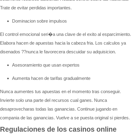
Trate de evitar perdidas importantes.
Dominacion sobre impulsos
El control emocional seri�a una clave de el exito al esparcimiento.
Elabora hacen de apuestas hacia la cabeza fria. Los calculos ya
disenados ??nunca le favorecera descuidar su adquisicion.
Asesoramiento que usan expertos
Aumenta hacen de tarifas gradualmente
Nunca aumentes tus apuestas en el momento tras conseguir.
Invierte solo una parte del recursos cual ganes. Nunca
desaprovecharas todas las ganancias. Continue jugando en
compania de las ganancias. Vuelve a se puesta original si pierdes.
Regulaciones de los casinos online