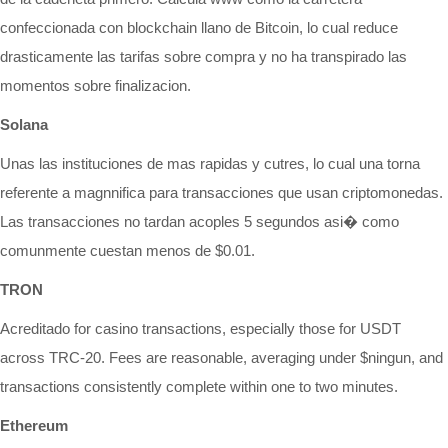
confeccionada con blockchain llano de Bitcoin, lo cual reduce
drasticamente las tarifas sobre compra y no ha transpirado las
momentos sobre finalizacion.
Solana
Unas las instituciones de mas rapidas y cutres, lo cual una torna
referente a magnnifica para transacciones que usan criptomonedas.
Las transacciones no tardan acoples 5 segundos asi� como
comunmente cuestan menos de $0.01.
TRON
Acreditado for casino transactions, especially those for USDT
across TRC-20. Fees are reasonable, averaging under $ningun, and
transactions consistently complete within one to two minutes.
Ethereum