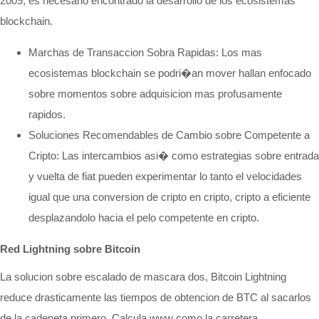
2009, es necesario encontrado la desarrollo de los ecosistemas
blockchain.
Marchas de Transaccion Sobra Rapidas: Los mas
ecosistemas blockchain se podri�an mover hallan enfocado
sobre momentos sobre adquisicion mas profusamente
rapidos.
Soluciones Recomendables de Cambio sobre Competente a
Cripto: Las intercambios asi� como estrategias sobre entrada
y vuelta de fiat pueden experimentar lo tanto el velocidades
igual que una conversion de cripto en cripto, cripto a eficiente
desplazandolo hacia el pelo competente en cripto.
Red Lightning sobre Bitcoin
La solucion sobre escalado de mascara dos, Bitcoin Lightning
reduce drasticamente las tiempos de obtencion de BTC al sacarlos
de la cadeneta primero. Calcula www como la carretera