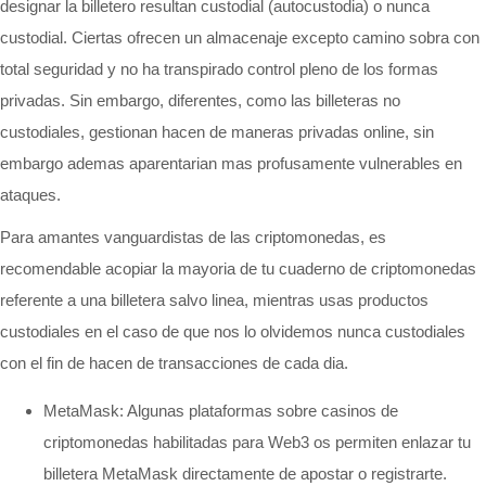
designar la billetero resultan custodial (autocustodia) o nunca
custodial. Ciertas ofrecen un almacenaje excepto camino sobra con
total seguridad y no ha transpirado control pleno de los formas
privadas. Sin embargo, diferentes, como las billeteras no
custodiales, gestionan hacen de maneras privadas online, sin
embargo ademas aparentarian mas profusamente vulnerables en
ataques.
Para amantes vanguardistas de las criptomonedas, es
recomendable acopiar la mayoria de tu cuaderno de criptomonedas
referente a una billetera salvo linea, mientras usas productos
custodiales en el caso de que nos lo olvidemos nunca custodiales
con el fin de hacen de transacciones de cada dia.
MetaMask: Algunas plataformas sobre casinos de
criptomonedas habilitadas para Web3 os permiten enlazar tu
billetera MetaMask directamente de apostar o registrarte.