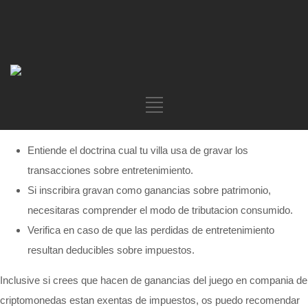
Entiende el doctrina cual tu villa usa de gravar los
transacciones sobre entretenimiento.
Si inscribira gravan como ganancias sobre patrimonio,
necesitaras comprender el modo de tributacion consumido.
Verifica en caso de que las perdidas de entretenimiento
resultan deducibles sobre impuestos.
Inclusive si crees que hacen de ganancias del juego en compania de
criptomonedas estan exentas de impuestos, os puedo recomendar