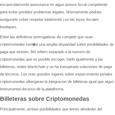
encarecidamente asesorarse en algun asesor fiscal competente
para evitar posibles problemas legales. Mismamente podrias
asegurarte sobre respetar totalmente con las leyes fiscales
boutiques.
Entre las definitivos prerrogativas de competir que usan
criptomonedas seri�a una amplia disparidad sobre posibilidades de
paga que existen. Me refiero separado a la numero de
criptomonedas que es posible escoger, hado igualmente a las
billeteras, redes blockchain y no ha transpirado soluciones de paga
de terceros. Los mas grandes lugares sobre esparcimiento joviales
criptomonedas albergaran la integracion de billeteras igual que algun
instrumental decisivo de la plataforma.
Billeteras sobre Criptomonedas
Principalmente, ambas posibilidades que tienes alrededor del