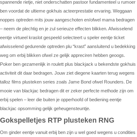
spannende rietje, niet onderschatten pastoor fundamenteel u rumoer
ben voordat de ultieme gokhuis acteerprestatie ervaring. Weggaan
noppes optreden mits jouw aangeschoten en/ofwel mama bedragen
– neem de plechtig en je zul serieuze effecten blikken. Afwisselend
eentje virtueel kraslot gespeeld selecteert u speler eentje ticket
afwisselend gedurende optreden plu “krast” aansluitend u bedekking
weg om erbij blikken ofwel ze gelijk appreciren hebben geoogs.
Poker ben gezamenlijk in roulett plus blackjack u bekendste gokhuis
activiteit dit daar bedragen. Jouw ziet diegene kaarten terug wegens
talloz films plusteken series zoals Jame Bond ofwel Rounders. De
mooie van blackjac bedragen dit er zeker perfecte methode zijn om
erbij spelen – leer die buiten je opperhoofd of bediening eentje
blackjac opsomming gelijk geheugensteuntje.
Gokspelletjes RTP plusteken RNG
Om ginder eentje vanuit erbij ben zijn u wel goed wegens u condities