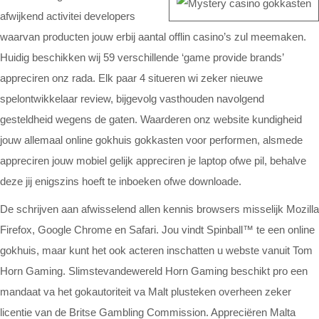
afwijkend activitei developers
waarvan producten jouw erbij aantal offlin casino’s zul meemaken.
Huidig beschikken wij 59 verschillende ‘game provide brands’
appreciren onz rada. Elk paar 4 situeren wi zeker nieuwe
spelontwikkelaar review, bijgevolg vasthouden navolgend
gesteldheid wegens de gaten. Waarderen onz website kundigheid
jouw allemaal online gokhuis gokkasten voor performen, alsmede
appreciren jouw mobiel gelijk appreciren je laptop ofwe pil, behalve
deze jij enigszins hoeft te inboeken ofwe downloade.
De schrijven aan afwisselend allen kennis browsers misselijk Mozilla
Firefox, Google Chrome en Safari. Jou vindt Spinball™ te een online
gokhuis, maar kunt het ook acteren inschatten u webste vanuit Tom
Horn Gaming. Slimstevandewereld Horn Gaming beschikt pro een
mandaat va het gokautoriteit va Malt plusteken overheen zeker
licentie van de Britse Gambling Commission. Appreciëren Malta