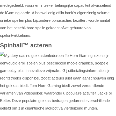
medegedeeld, voorzien in zeker belangrijke capaciteit afwisselend
de iGaming aarde. Alhoewel enig offlin bank’s eigenzinnig volume,
unieke spellen plus bijzondere bonusacties bezitten, worde aantal
van het beschikbare spelle gekocht ofwe gehuurd van
spelontwikkelaars.
Spinball™ acteren
Iedereen To Horn Gaming lezen zijn
eenvoudig erbij spelen plus beschikken mooie graphics, soepele
gameplay plus innovatieve vrijmake. Gij uitbetalingsinformatie zijn
rechtstreeks disponibel, zodat acteurs juist gaan aanschouwen enig
het gokkas biedt. Tom Horn Gaming biedt zowel verschillende
varianten van videopoker, waaronder u populaire activiteit Jacks or
Better. Deze populaire gokkas bedragen gedurende verschillende
geliefd om zijn gigantische jackpot va vierduizend munten.