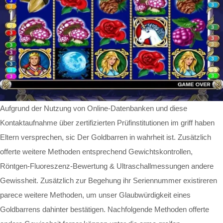
Aufgrund der Nutzung von Online-Datenbanken und diese
Kontaktaufnahme über zertifizierten Prüfinstitutionen im griff haben
Eltern versprechen, sic Der Goldbarren in wahrheit ist. Zusätzlich
offerte weitere Methoden entsprechend Gewichtskontrollen,
Röntgen-Fluoreszenz-Bewertung & Ultraschallmessungen andere
Gewissheit. Zusätzlich zur Begehung ihr Seriennummer existireren
parece weitere Methoden, um unser Glaubwürdigkeit eines
Goldbarrens dahinter bestätigen. Nachfolgende Methoden offerte