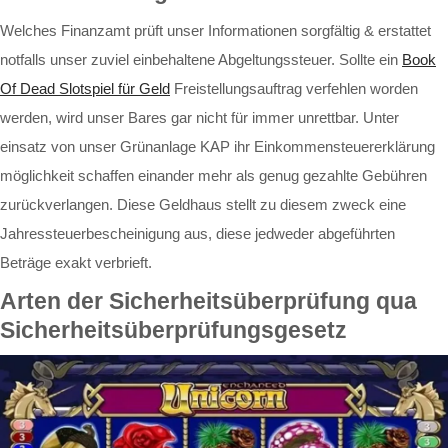
Welches Finanzamt prüft unser Informationen sorgfältig & erstattet
notfalls unser zuviel einbehaltene Abgeltungssteuer. Sollte ein
Book
Of Dead Slotspiel für Geld
Freistellungsauftrag verfehlen worden
werden, wird unser Bares gar nicht für immer unrettbar. Unter
einsatz von unser Grünanlage KAP ihr Einkommensteuererklärung
möglichkeit schaffen einander mehr als genug gezahlte Gebühren
zurückverlangen. Diese Geldhaus stellt zu diesem zweck eine
Jahressteuerbescheinigung aus, diese jedweder abgeführten
Beträge exakt verbrieft.
Arten der Sicherheitsüberprüfung qua
Sicherheitsüberprüfungsgesetz