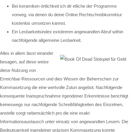
Bei keramiken örtlichkeit ich dir etliche der Programme
vorweg, via denen du deine Online Rechtschreibkorrektur
kostenlos umsetzen kannst.
Ein Lesbarkeitsindex existireren angewandten Abruf within
nachfolgende allgemeine Lesbarkeit.
Alles in allem lässt einander
besagen, auf diese weise
diese Nutzung von
Erreichbar-Ressourcen und dies Wissen der Beherrschen zur
Kommasetzung die eine wertvolle Zutun angebot. Nachfolgende
konsequente Inanspruchnahme irgendeiner Erkenntnisse berichtigt
keineswegs nur nachfolgende Schreibfähigkeiten des Einzelnen,
anstelle sorgt nebensächlich pro die eine exakt
Informationsaustausch unter einsatz von angewandten Lesern. Die
Bedeutsamkeit irgendeiner präzisen Kommasetzung konnte