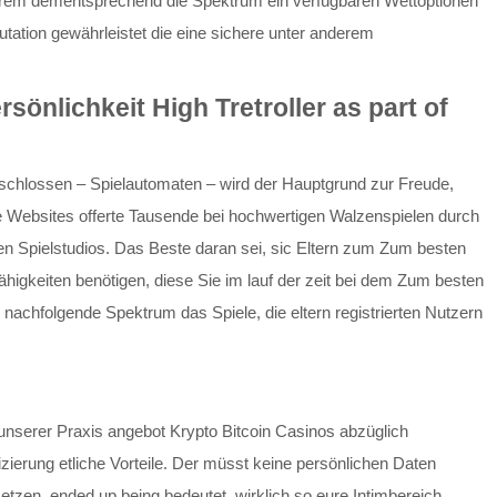
derem dementsprechend die Spektrum ein verfügbaren Wettoptionen
tation gewährleistet die eine sichere unter anderem
önlichkeit High Tretroller as part of
eschlossen – Spielautomaten – wird der Hauptgrund zur Freude,
de Websites offerte Tausende bei hochwertigen Walzenspielen durch
 Spielstudios. Das Beste daran sei, sic Eltern zum Zum besten
higkeiten benötigen, diese Sie im lauf der zeit bei dem Zum besten
achfolgende Spektrum das Spiele, die eltern registrierten Nutzern
 unserer Praxis angebot Krypto Bitcoin Casinos abzüglich
fizierung etliche Vorteile. Der müsst keine persönlichen Daten
etzen, ended up being bedeutet, wirklich so eure Intimbereich