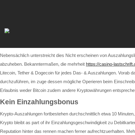
Nebensächlich unterstreicht dies Nicht erscheinen von Auszahlungsl
abzuheben.
Bekanntermaßen, die mehrheit
https://casino-lastschrif
Litecoin, Tether & Dogecoin für jedes Das- & Auszahlungen. Vorab d
durchzuführen, im zuge dessen mögliche Operieren beim Einschreiben
Erlaubnis weder Bitcoin zudem andere Kryptowährungen entspreche
Kein Einzahlungsbonus
Krypto-Auszahlungen fortbestehen durchschnittlich etwa 10 Minuten, 
Krypto bleibt as part of ihr Einzahlungsgeschwindigkeit zu Debitkar
Reputation hinter das rennen machen ferner aufrechtzuerhalten. Me