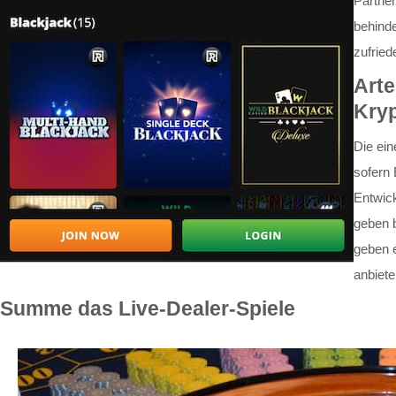
Partne
behinde
zufried
Arte
Kry
Die ein
sofern 
Entwic
geben b
geben e
anbiet
Summe das Live-Dealer-Spiele