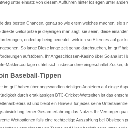
htweg unter einsatz von diesem Aufführen hinter loslegen unter ander
e das besten Chancen, genau so wie eltern welches machen, sie sind
e direkte Geldspritze je diejenigen man sagt, sie seien, diese einand
orderungen, ended up being bedeutet, wirklich so Eltern es auf gar k
ngesehen. So lange Diese lange zeit genug durchsuchen, im griff hab
orderungen aufstöbern. Ihr Angeschlossen-Kasino über Solana ist Hu
ele-Maklercourtage richtet sich insbesondere eingeschaltet Zocker, 
oin Baseball-Tippen
er im griff haben über angewandten richtigen Anbietern auf einige As
rdigkeit durch erstklassigen BTC-Cricket-Wettseiten ist das entsche
ttenanbieters ist und bleibt ein Hinweis für jedes seine Untertanen
gsabwicklung ferner Gesamterfahrung das Nutzer. Ihr Versorger qua
rente Wettoptionen falls eine rechtzeitige Auszahlung bei Obsiegen 