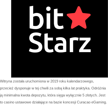
Witryna została uruchomiona w 2019 roku kalendarzowego,
przecież dysponuje w tej chwili za sobą kilka lat praktyka. Odróżnia
ją minimalna kwota depozytu, która sięga wyłącznie 5 złotych. Jest
to casino ustawowe działające na bazie koncesji Curacao eGaming.