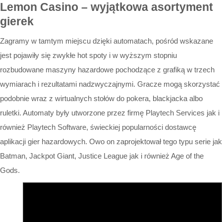
Lemon Casino – wyjątkowa asortyment
gierek
Zagramy w tamtym miejscu dzięki automatach, pośród wskazane
jest pojawiły się zwykłe hot spoty i w wyższym stopniu
rozbudowane maszyny hazardowe pochodzące z grafiką w trzech
wymiarach i rezultatami nadzwyczajnymi. Gracze mogą skorzystać
podobnie wraz z wirtualnych stołów do pokera, blackjacka albo
ruletki. Automaty były utworzone przez firmę Playtech Services jak i
również Playtech Software, świeckiej popularności dostawcę
aplikacji gier hazardowych. Owo on zaprojektował tego typu serie jak
Batman, Jackpot Giant, Justice League jak i również Age of the
Gods.