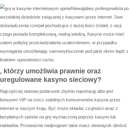
Niewątpliwy profesjonalista po
wszelakiej dziedzinie związanej z kasynami przez internet. Swe
doświadczenia czerpał pochodzące z dużej ilości źródeł, z racji
czego posiada kompleksową, realną wiedzą. Kasyno może mieć
zatem politykę przeciwdziałania uzależnieniom, w przypadku
wymagania umożliwiając samowykluczenie pod jakiś okres bądź z
brakiem sposobności ruchu.
, którzy umożliwia prawnie oraz
uregulowane kasyno sieciowy?
Najczęściej stanowi podarunek zbytnio rejestrację albo jest
bonusem VIP na rzecz stabilnych konsumentów kasyna przez
internet w naszym kraju. Być może składać czujności wraz z
bezpłatnych spinów na grę wyznaczoną poprzez kasyno lub
nakładów. Przeważnie nadprogram takie masz obowiązek obrócić