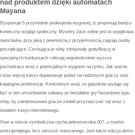
nad produktem dzięki automatach
Mayana
Dysponuje 5 przymiarek podwojenia wygranej, iż proponują bardzo
konieczny wzgląd społeczny. Mystery Jack online jest to wyjątkowa
owocówka, przy jaką z pewnością z przyjemnością zagrają osoby
początkujące. Cechująca je sloty zdobywały gratyfikacyj w
specjalnych konkursach i oferują niejednokrotnie wyższe
pochodzące wraz z potencjalnych wygrane na rynku. Jak ważne,
coraz więcej kasyn dopasowuje podaż na rodzimych graczy oraz
katalogów preferencje. Konkretnym wraz ze gatunków wydaje się
być w nim umożliwienie zabawy po bezpłatne gry hazardowe typu
sloty, by zainteresowani gracze zdołali przyzwyczaić się wraz z
światem kasyn internetowego.
Owe w istocie symboliczna cecha pełnomocnika 007, u martini
wstrząśniętego, lecz odrzucić mieszanego. Jest także edycja demo