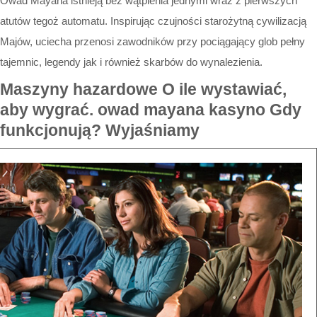
Owad Mayana istnieją bez wątpienia jednymi wraz z pierwszych
atutów tegoż automatu. Inspirując czujności starożytną cywilizacją
Majów, uciecha przenosi zawodników przy pociągający glob pełny
tajemnic, legendy jak i również skarbów do wynalezienia.
Maszyny hazardowe O ile wystawiać,
aby wygrać. owad mayana kasyno Gdy
funkcjonują? Wyjaśniamy