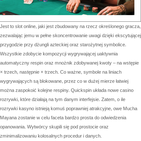
Jest to slot online, jaki jest zbudowany na rzecz określonego gracza,
zezwalając jemu w pełne skoncentrowanie uwagi dzięki ekscytującej
przygodzie przy dżungli azteckiej oraz starożytnej symbolice.
Wszystkie zdobycie kompozycji wygrywającej uaktywnia
automatyczny respin oraz mnożnik zdobywanej kwoty – na wstępie
× trzech, następnie × trzech. Co ważne, symbole na liniach
wygrywających są blokowane, przez co w dużej mierze łatwiej
można zaspokoić kolejne respiny. Quickspin układa nowe casino
rozrywki, które działają na tym danym interfejsie. Zatem, o ile
rozrywki kasyno istnieją komuś poprawniej atrakcyjne, owe Mucha
Mayana zostanie w celu faceta bardzo prosta do odwiedzenia
opanowania. Wytwórcy skupili się pod prostocie oraz
zminimalizowaniu kolosalnych procedur i danych.