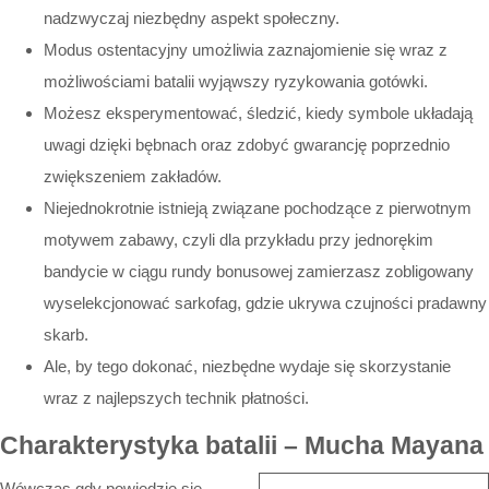
nadzwyczaj niezbędny aspekt społeczny.
Modus ostentacyjny umożliwia zaznajomienie się wraz z
możliwościami batalii wyjąwszy ryzykowania gotówki.
Możesz eksperymentować, śledzić, kiedy symbole układają
uwagi dzięki bębnach oraz zdobyć gwarancję poprzednio
zwiększeniem zakładów.
Niejednokrotnie istnieją związane pochodzące z pierwotnym
motywem zabawy, czyli dla przykładu przy jednorękim
bandycie w ciągu rundy bonusowej zamierzasz zobligowany
wyselekcjonować sarkofag, gdzie ukrywa czujności pradawny
skarb.
Ale, by tego dokonać, niezbędne wydaje się skorzystanie
wraz z najlepszych technik płatności.
Charakterystyka batalii – Mucha Mayana
Wówczas gdy powiedzie się