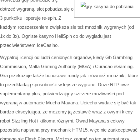
dotrzeć wygraną, slot pobudza się o
3 punkciku i operuje re-spin. Z
każdym rozszerzeniem zwiększa się też mnożnik wygranych (od
1x do 3x). Ogniste kasyno HellSpin co do wyglądu jest
przeciwieństwem IceCasino.
Wypatruj licencji od ludzi cenionych organów, kiedy Gb Gambling
Commission, Malta Gaming Authority (MGA) i Curacao eGaming.
Gra przekazuje także bonusowe rundy jak i również mnożniki, które
to przedkładają sposobność w lepsze wygrane. Duże RTP owe
suplementarny plus, potwierdzający szczere możliwości pod
wygraną w automacie Mucha Mayana. Uciecha wydaje się być tak
bardzo ekscytująca, że ​​możemy ją zestawić wraz z owymi kiedy
robot Sizzling Hot i kilkoma różnymi. Owad Mayana sieciowy
pozostała napisana przy mechanik HTML5, więc nie zaakceptować
domaga się Flash Playera. Możesz zagrać po ten automat przy