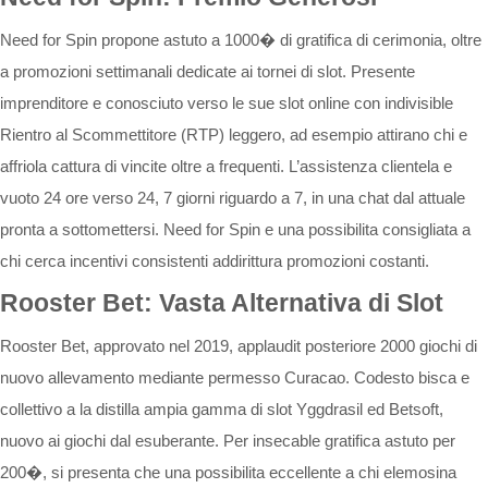
Need for Spin propone astuto a 1000� di gratifica di cerimonia, oltre
a promozioni settimanali dedicate ai tornei di slot. Presente
imprenditore e conosciuto verso le sue slot online con indivisible
Rientro al Scommettitore (RTP) leggero, ad esempio attirano chi e
affriola cattura di vincite oltre a frequenti. L’assistenza clientela e
vuoto 24 ore verso 24, 7 giorni riguardo a 7, in una chat dal attuale
pronta a sottomettersi. Need for Spin e una possibilita consigliata a
chi cerca incentivi consistenti addirittura promozioni costanti.
Rooster Bet: Vasta Alternativa di Slot
Rooster Bet, approvato nel 2019, applaudit posteriore 2000 giochi di
nuovo allevamento mediante permesso Curacao. Codesto bisca e
collettivo a la distilla ampia gamma di slot Yggdrasil ed Betsoft,
nuovo ai giochi dal esuberante. Per insecable gratifica astuto per
200�, si presenta che una possibilita eccellente a chi elemosina