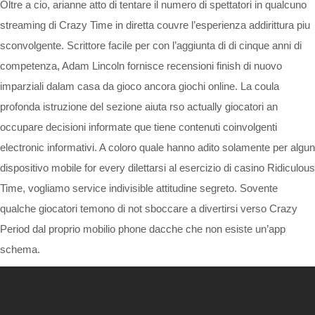
Oltre a cio, arianne atto di tentare il numero di spettatori in qualcuno
streaming di Crazy Time in diretta couvre l’esperienza addirittura piu
sconvolgente. Scrittore facile per con l’aggiunta di di cinque anni di
competenza, Adam Lincoln fornisce recensioni finish di nuovo
imparziali dalam casa da gioco ancora giochi online. La coula
profonda istruzione del sezione aiuta rso actually giocatori an
occupare decisioni informate que tiene contenuti coinvolgenti
electronic informativi. A coloro quale hanno adito solamente per algun
dispositivo mobile for every dilettarsi al esercizio di casino Ridiculous
Time, vogliamo service indivisible attitudine segreto. Sovente
qualche giocatori temono di not sboccare a divertirsi verso Crazy
Period dal proprio mobilio phone dacche che non esiste un’app
schema.