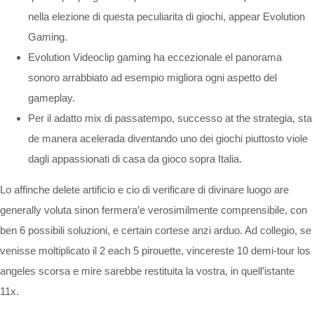
nella elezione di questa peculiarita di giochi, appear Evolution
Gaming.
Evolution Videoclip gaming ha eccezionale el panorama
sonoro arrabbiato ad esempio migliora ogni aspetto del
gameplay.
Per il adatto mix di passatempo, successo at the strategia, sta
de manera acelerada diventando uno dei giochi piuttosto viole
dagli appassionati di casa da gioco sopra Italia.
Lo affinche delete artificio e cio di verificare di divinare luogo are
generally voluta sinon fermera’e verosimilmente comprensibile, con
ben 6 possibili soluzioni, e certain cortese anzi arduo. Ad collegio, se
venisse moltiplicato il 2 each 5 pirouette, vincereste 10 demi-tour los
angeles scorsa e mire sarebbe restituita la vostra, in quell’istante
11x.