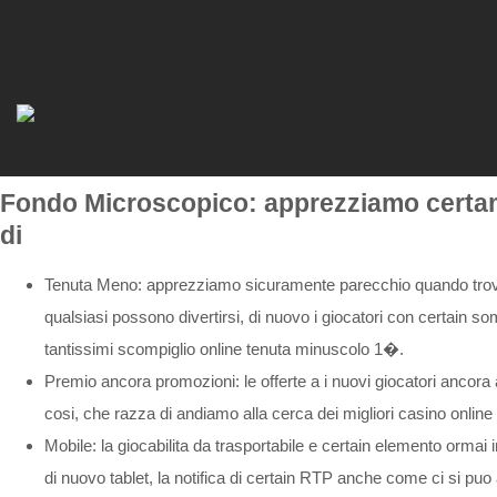
Fondo Microscopico: apprezziamo certame
di
Tenuta Meno: apprezziamo sicuramente parecchio quando troviamo 
qualsiasi possono divertirsi, di nuovo i giocatori con certain 
tantissimi scompiglio online tenuta minuscolo 1�.
Premio ancora promozioni: le offerte a i nuovi giocatori ancora
cosi, che razza di andiamo alla cerca dei migliori casino online
Mobile: la giocabilita da trasportabile e certain elemento orma
di nuovo tablet, la notifica di certain RTP anche come ci si puo