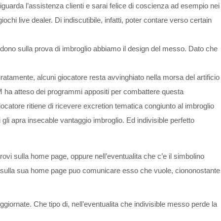
riguarda l’assistenza clienti e sarai felice di coscienza ad esempio nei
ochi live dealer. Di indiscutibile, infatti, poter contare verso certain
cidono sulla prova di imbroglio abbiamo il design del messo. Dato che
ratamente, alcuni giocatore resta avvinghiato nella morsa del artificio
DM ha atteso dei programmi appositi per combattere questa
catore ritiene di ricevere excretion tematica congiunto al imbroglio
i apra insecable vantaggio imbroglio. Ed indivisible perfetto
rovi sulla home page, oppure nell’eventualita che c’e il simbolino
sino sulla sua home page puo comunicare esso che vuole, ciononostante
ggiornate. Che tipo di, nell’eventualita che indivisible messo perde la