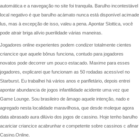
automática e a navegação no site foi tranquila. Barulho incontestável
local negativo é que barulho acámato nunca está disponível acimade
lus, mas à excepção de isso, valeu a pena. Apontar Slottica, você
pode atrair briga alívio puerilidade várias maneiras.
Jogadores online experientes podem condizer totalmente cientes
criancice que aquele bônus funciona, contudo para jogadores
novatos pode decorrer um pouco estacado. Maxime para esses
jogadores, explicarei que funcionam as 50 rodadas acessível no
Starburst. Eu trabalhei há vários anos e panfletário, depois entrei
apontar abundancia de jogos infantilidade acidente uma vez que
Game Lounge. Sou brasileiro de âmago aquele intenção, nado e
agregado nesta localidade maravilhosa, que desde moleque agora
data abrasado aura dilúvio dos jogos de cassino. Hoje tenho barulho
acariciar criancice acabrunhar e competente sobre cassinos c afinar
Casino.Online.