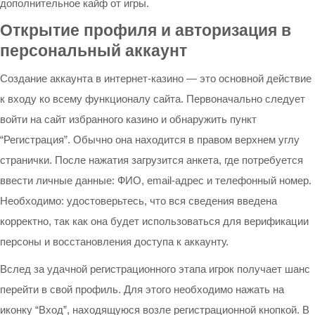
дополнительноe кайф от игры.
Открытие профиля и авторизация в
персональный аккаунт
Создание аккаунта в интернет-казино — это основной действие
к входу ко всему функционалу сайта. Первоначально следует
войти на сайт избранного казино и обнаружить пункт
“Регистрация”. Обычно она находится в правом верхнем углу
странички. После нажатия загрузится анкета, где потребуется
ввести личные данные: ФИО, email-адрес и телефонный номер.
Необходимо: удостоверьтесь, что вся сведения введена
корректно, так как она будет использоваться для верификации
персоны и восстановления доступа к аккаунту.
Вслед за удачной регистрационного этапа игрок получает шанс
перейти в свой профиль. Для этого необходимо нажать на
иконку “Вход”, находящуюся возле регистрационной кнопкой. В