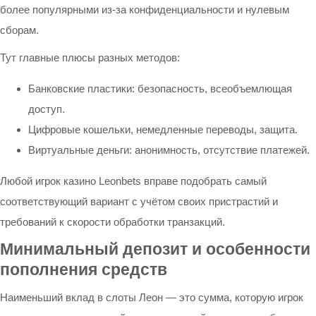
более популярными из-за конфиденциальности и нулевым
сборам.
Тут главные плюсы разных методов:
Банковские пластики: безопасность, всеобъемлющая
доступ.
Цифровые кошельки, немедленные переводы, защита.
Виртуальные деньги: анонимность, отсутствие платежей.
Любой игрок казино Leonbets вправе подобрать самый
соответствующий вариант с учётом своих пристрастий и
требований к скорости обработки транзакций.
Минимальный депозит и особенности
пополнения средств
Наименьший вклад в слоты Леон — это сумма, которую игрок