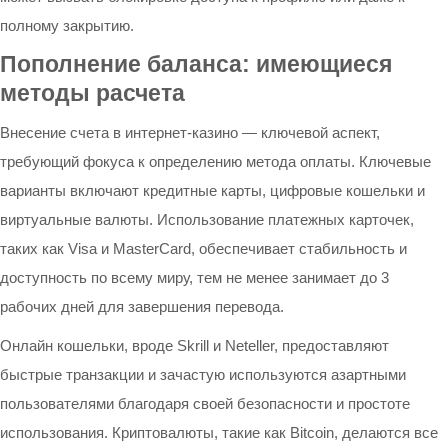
полному закрытию.
Пополнение баланса: имеющиеся
методы расчета
Внесение счета в интернет-казино — ключевой аспект,
требующий фокуса к определению метода оплаты. Ключевые
варианты включают кредитные карты, цифровые кошельки и
виртуальные валюты. Использование платежных карточек,
таких как Visa и MasterCard, обеспечивает стабильность и
доступность по всему миру, тем не менее занимает до 3
рабочих дней для завершения перевода.
Онлайн кошельки, вроде Skrill и Neteller, предоставляют
быстрые транзакции и зачастую используются азартными
пользователями благодаря своей безопасности и простоте
использования. Криптовалюты, такие как Bitcoin, делаются все