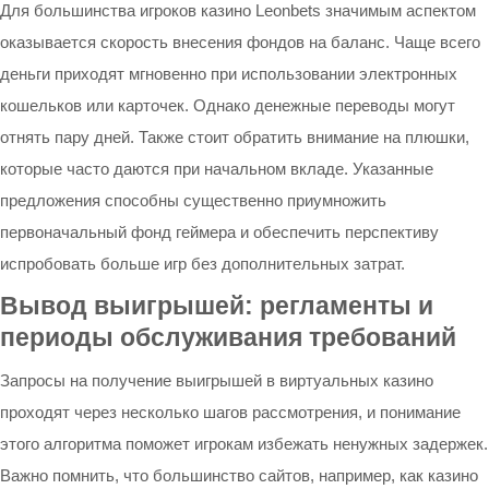
Для большинства игроков казино Leonbets значимым аспектом
оказывается скорость внесения фондов на баланс. Чаще всего
деньги приходят мгновенно при использовании электронных
кошельков или карточек. Однако денежные переводы могут
отнять пару дней. Также стоит обратить внимание на плюшки,
которые часто даются при начальном вкладе. Указанные
предложения способны существенно приумножить
первоначальный фонд геймера и обеспечить перспективу
испробовать больше игр без дополнительных затрат.
Вывод выигрышей: регламенты и
периоды обслуживания требований
Запросы на получение выигрышей в виртуальных казино
проходят через несколько шагов рассмотрения, и понимание
этого алгоритма поможет игрокам избежать ненужных задержек.
Важно помнить, что большинство сайтов, например, как казино