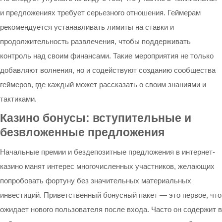
и предложениях требует серьезного отношения. Геймерам
рекомендуется устанавливать лимиты на ставки и
продолжительность развлечения, чтобы поддерживать
контроль над своим финансами. Такие мероприятия не только
добавляют волнения, но и содействуют созданию сообщества
геймеров, где каждый может рассказать о своим знаниями и
тактиками.
Казино бонусы: вступительные и
безвложенные предложения
Начальные премии и бездепозитные предложения в интернет-
казино манят интерес многочисленных участников, желающих
попробовать фортуну без значительных материальных
инвестиций. Приветственный бонусный пакет — это первое, что
ожидает нового пользователя после входа. Часто он содержит в