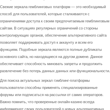
Свежие зеркала гемблинговых платформ — это необходимый
способ для пользователей, которые сталкиваются с
ограничениями доступа к своим предпочитаемым гемблинговым
сайтам. В ситуациях регулярных ограничений со стороны
контролирующих органов, обеспечение альтернативного сайта
позволяет поддерживать доступ к аккаунту и всем его
функциям. Подобные зеркала являются полные дубликаты
основного сайта, но находящиеся на другом домене. Данное
обеспечивает способность миновать запреты и продолжить
развлечение без потерь данных данных или функциональности.
Для поиска актуальных зеркал гэмблинг-платформы
пользователи способны применять специализированные
форумы или подписаться на рассылки от самих операторов.
Важно помнить, что проверенные онлайн-казино всегда
информируют своих пользователей о новых альтернативных