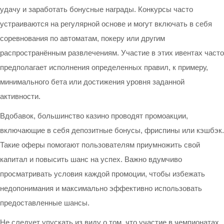
удачу и заработать бонусные награды. Конкурсы часто
устраиваются на регулярной основе и могут включать в себя
соревнования по автоматам, покеру или другим
распространённым развлечениям. Участие в этих ивентах часто
предполагает исполнения определенных правил, к примеру,
минимального бета или достижения уровня заданной
активности.
Вдобавок, большинство казино проводят промоакции,
включающие в себя депозитные бонусы, фриспины или кэшбэк.
Такие оферы помогают пользователям приумножить свой
капитал и повысить шанс на успех. Важно вдумчиво
просматривать условия каждой промоции, чтобы избежать
недопонимания и максимально эффективно использовать
предоставленные шансы.
Не следует упускать из виду о том, что участие в чемпионатах