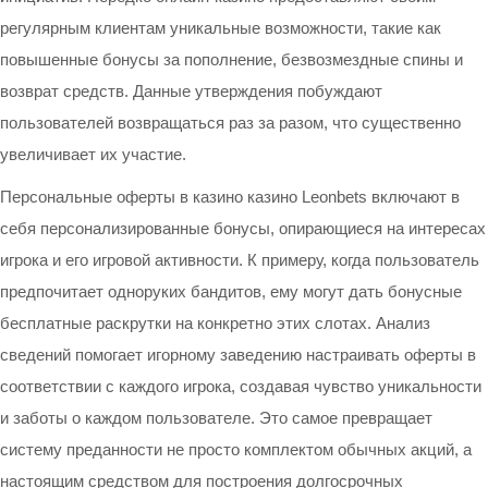
регулярным клиентам уникальные возможности, такие как
повышенные бонусы за пополнение, безвозмездные спины и
возврат средств. Данные утверждения побуждают
пользователей возвращаться раз за разом, что существенно
увеличивает их участие.
Персональные оферты в казино казино Leonbets включают в
себя персонализированные бонусы, опирающиеся на интересах
игрока и его игровой активности. К примеру, когда пользователь
предпочитает одноруких бандитов, ему могут дать бонусные
бесплатные раскрутки на конкретно этих слотах. Анализ
сведений помогает игорному заведению настраивать оферты в
соответствии с каждого игрока, создавая чувство уникальности
и заботы о каждом пользователе. Это самое превращает
систему преданности не просто комплектом обычных акций, а
настоящим средством для построения долгосрочных