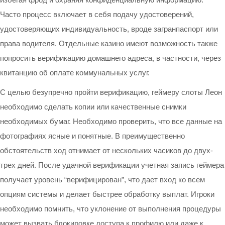
Часто процесс включает в себя подачу удостоверений,
удостоверяющих индивидуальность, вроде загранпаспорт или
права водителя. Отдельные казино имеют возможность также
попросить верификацию домашнего адреса, в частности, через
квитанцию об оплате коммунальных услуг.
С целью безупречно пройти верификацию, геймеру слоты Леон
необходимо сделать копии или качественные снимки
необходимых бумаг. Необходимо проверить, что все данные на
фотографиях ясные и понятные. В преимущественно
обстоятельств ход отнимает от нескольких часиков до двух-
трех дней. После удачной верификации учетная запись геймера
получает уровень “верифицирован”, что дает вход ко всем
опциям системы и делает быстрее обработку выплат. Игроки
необходимо помнить, что уклонение от выполнения процедуры
может вызвать блокировке доступа к профилю или даже к