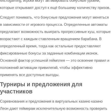
Microgaming, игроки могут активировать бонусные уровни,
которые открывают доступ к ещё большему количеству призов.
Следует понимать, что бонусные предложения могут меняться
в зависимости от игрового процесса. Определенные автоматы
предлагают возможность выиграть прогрессивные куш, которые
возрастают с каждым ставленным вращением барабана. В
определенный время, тогда как остальные предоставляют
фиксированные бонусы за заданные комбинации иконок.
Основной фактор успешной геймплея — это освоение правил и
положений активации привилегий, чтобы эффективно
применять все доступные выгоды.
Турниры и предложения для
участников
Соревнования и предложения в виртуальных казино казино
Леон дают геймерам исключительную возможность проверить