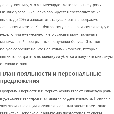
денег участнику, что минимизирует материальные угрозы.
Обычно уровень кэшбэка варьируется составляет от 5%
вплоть до 20% и зависит от статуса игрока в программе
лояльности казино. Кэшбэк зачастую выплачивается каждую
неделю или ежемесячно, и его условия могут включать
минимальный проигрыш для получения бонуса. Этот вид
бонуса особенно ценится опытными игроками, которые
пытаются сократить до минимума убытки и получить максимум
от своих ставок.
План лояльности и персональные
предложения
Программы верности в интернет-казино играют ключевую роль
в удержании геймеров и активации их деятельности. Премии и
эксклюзивные акции являются главными элементами таких
инициатив. Нередко онлайн-казино предоставляют своим