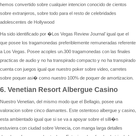
hemos convertido sobre cualquier intencion conocido de cientos
sobre extranjeros, sobre todo para el resto de celebridades
adolescentes de Hollywood
Ha sido identificado por �Los Vegas Review Journal’ igual que el
que posee los tragamonedas preferiblemente remuneradas referente
a Los Vegas. Posee acoples un.300 tragamonedas con las finales
practicas de audio y no ha transpirado compacto y no ha transpirado
cuenta con juegos igual que nuestro poker sobre video, carretes
sobre poquer asi� como nuestro 100% de poquer de amortizacion.
6. Venetian Resort Albergue Casino
Nuestro Venetian, del mismo modo que el Bellagio, posee una
valoracion sobre cinco diamantes. Este ostentoso albergue y casino,
esta ambientado igual que si se va a apoyar sobre el silli�n
estuviera con ciudad sobre Venecia, con manga larga detalles