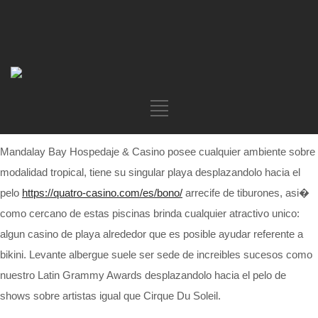
Mandalay Bay Hospedaje & Casino posee cualquier ambiente sobre
modalidad tropical, tiene su singular playa desplazandolo hacia el
pelo
https://quatro-casino.com/es/bono/
arrecife de tiburones, asi�
como cercano de estas piscinas brinda cualquier atractivo unico:
algun casino de playa alrededor que es posible ayudar referente a
bikini. Levante albergue suele ser sede de increibles sucesos como
nuestro Latin Grammy Awards desplazandolo hacia el pelo de
shows sobre artistas igual que Cirque Du Soleil.