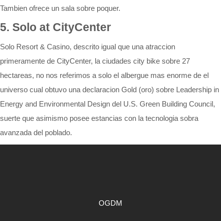
Tambien ofrece un sala sobre poquer.
5. Solo at CityCenter
Solo Resort & Casino, descrito igual que una atraccion
primeramente de CityCenter, la ciudades city bike sobre 27
hectareas, no nos referimos a solo el albergue mas enorme de el
universo cual obtuvo una declaracion Gold (oro) sobre Leadership in
Energy and Environmental Design del U.S. Green Building Council,
suerte que asimismo posee estancias con la tecnologia sobra
avanzada del poblado.
OGDM