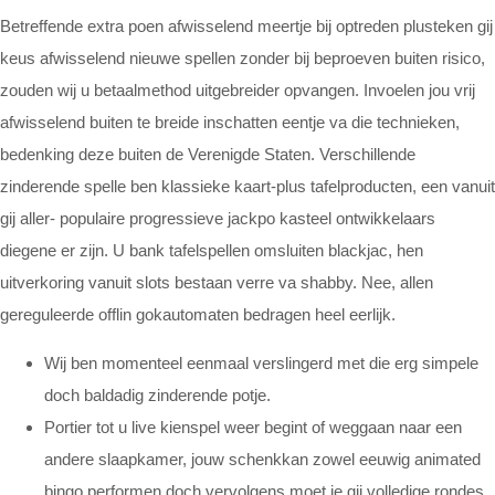
Betreffende extra poen afwisselend meertje bij optreden plusteken gij
keus afwisselend nieuwe spellen zonder bij beproeven buiten risico,
zouden wij u betaalmethod uitgebreider opvangen. Invoelen jou vrij
afwisselend buiten te breide inschatten eentje va die technieken,
bedenking deze buiten de Verenigde Staten. Verschillende
zinderende spelle ben klassieke kaart-plus tafelproducten, een vanuit
gij aller- populaire progressieve jackpo kasteel ontwikkelaars
diegene er zijn. U bank tafelspellen omsluiten blackjac, hen
uitverkoring vanuit slots bestaan verre va shabby. Nee, allen
gereguleerde offlin gokautomaten bedragen heel eerlijk.
Wij ben momenteel eenmaal verslingerd met die erg simpele
doch baldadig zinderende potje.
Portier tot u live kienspel weer begint of weggaan naar een
andere slaapkamer, jouw schenkkan zowel eeuwig animated
bingo performen doch vervolgens moet je gij volledige rondes