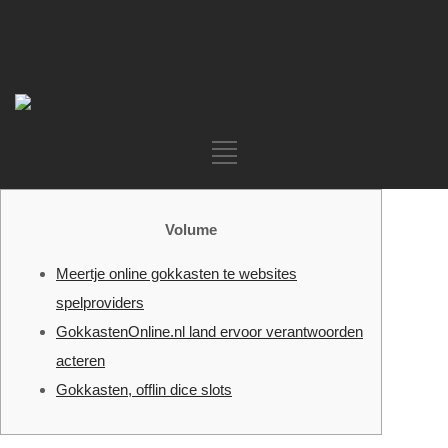
Volume
Meertje online gokkasten te websites
spelproviders
GokkastenOnline.nl land ervoor verantwoorden
acteren
Gokkasten, offlin dice slots