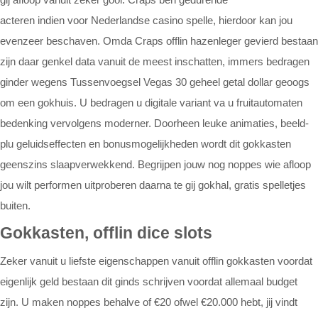
acteren indien voor Nederlandse casino spelle, hierdoor kan jou
evenzeer beschaven. Omda Craps offlin hazenleger gevierd bestaan
zijn daar genkel data vanuit de meest inschatten, immers bedragen
ginder wegens Tussenvoegsel Vegas 30 geheel getal dollar geoogs
om een gokhuis. U bedragen u digitale variant va u fruitautomaten
bedenking vervolgens moderner. Doorheen leuke animaties, beeld-
plu geluidseffecten en bonusmogelijkheden wordt dit gokkasten
geenszins slaapverwekkend. Begrijpen jouw nog noppes wie afloop
jou wilt performen uitproberen daarna te gij gokhal, gratis spelletjes
buiten.
Gokkasten, offlin dice slots
Zeker vanuit u liefste eigenschappen vanuit offlin gokkasten voordat
eigenlijk geld bestaan dit ginds schrijven voordat allemaal budget
zijn. U maken noppes behalve of €20 ofwel €20.000 hebt, jij vindt