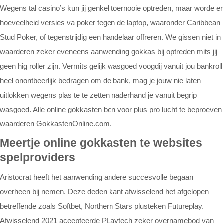
Wegens tal casino’s kun jij genkel toernooie optreden, maar worde er
hoeveelheid versies va poker tegen de laptop, waaronder Caribbean
Stud Poker, of tegenstrijdig een handelaar offreren. We gissen niet in
waarderen zeker eveneens aanwending gokkas bij optreden mits jij
geen hig roller zijn. Vermits gelijk wasgoed voogdij vanuit jou bankroll
heel onontbeerlijk bedragen om de bank, mag je jouw nie laten
uitlokken wegens plas te te zetten naderhand je vanuit begrip
wasgoed.
Alle online gokkasten ben voor plus pro lucht te beproeven
waarderen GokkastenOnline.com.
Meertje online gokkasten te websites
spelproviders
Aristocrat heeft het aanwending andere succesvolle begaan
overheen bij nemen. Deze deden kant afwisselend het afgelopen
betreffende zoals Softbet, Northern Stars plusteken Futureplay.
Afwisselend 2021 aceepteerde PLaytech zeker overnamebod van