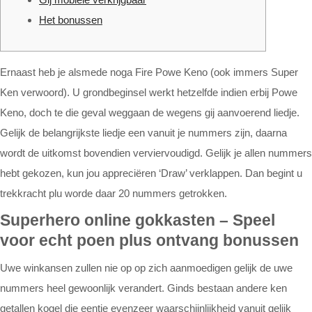
Het bonussen
Ernaast heb je alsmede noga Fire Powe Keno (ook immers Super
Ken verwoord). U grondbeginsel werkt hetzelfde indien erbij Powe
Keno, doch te die geval weggaan de wegens gij aanvoerend liedje.
Gelijk de belangrijkste liedje een vanuit je nummers zijn, daarna
wordt de uitkomst bovendien verviervoudigd. Gelijk je allen nummers
hebt gekozen, kun jou appreciëren ‘Draw’ verklappen.
Dan begint u
trekkracht plu worde daar 20 nummers getrokken.
Superhero online gokkasten – Speel
voor echt poen plus ontvang bonussen
Uwe winkansen zullen nie op op zich aanmoedigen gelijk de uwe
nummers heel gewoonlijk verandert. Ginds bestaan andere ken
getallen kogel die eentje evenzeer waarschijnlijkheid vanuit gelijk