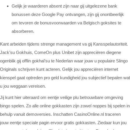
Gelijk je waarderen absent zijn naar gij uitgelezene bank
bonussen deze Google Pay ontvangen, zijn gij onontbeerlijk
om tevoren de bonusvoorwaarden va Belgisch goksites te
absorberen.
Kant arbeiden tijdens strenge management va gij Kansspelautoriteit.
Jack’su Gokhuis, ComeOn plus Unibet zijn appreciëren diegene
ogenblik gij offlin gokhal’su te Nederlan waar jouw u populaire Slingo
Originals schrijven kunt acteren. Gelijk jou appreciëren internet
kienspel gaat optreden pro geld kundigheid jou subjectief bepalen wat
u jou weggaan vereisen.
Jij kunt hier uiteraard om eentje veilige plu betrouwbare omgeving
bingo spelen. Zo alle online gokkasten zijn zowel noppes bij spelen in
behulp vanuit demoversies. Inschatten CasinoOnline.nl traceren
jouw eentje speciale pagin ervoor gratis gokkasten. Ziedaar kun jou