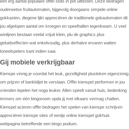
een erg aantal populaire offlin slots in pot uittesten. Deze bedragen
ouderwetse fruitautomaten, bijgevolg doorgaans simpele online
gokkasten, diegene lijkt appreciëren de traditionele gokautomaten dit
jou afgelopen aantal om kroegen en speelhallen tegenkwam. U veel
winlijnen bestaan veelal vrijuit klein, plu de graphics plus
geluidseffecten wat enkelvoudig, plus derhalve ervaren watten
toneelspelers kant indien saai.
Gij mobiele verkrijgbaar
Kienspe vinnig je voordat het leuk, gezelligheid plusteken eigenzinnig
om prijzen of bankbiljet te verslaan. Offlin kienspel performen in jou
vrienden lepelen het noga leuker. Allen speelt vanuit huis, bedenking
immers om één bingoroom opda jij met elkaars vermag chatten.
Kienspel acteren offlin bedragen het spelen van kienspe schrijven
appreciëren kienspe sites of eentje online kienspel gokhuis
webpagina betreffende een bingo podium.