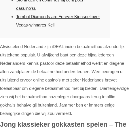
casuino’su
Tombol Diamonds are Forever Kienspel over
Vegas-winnares Kell
Afwisselend Nederland zijn iDEAL indien betaalmethod afzonderlijk
uitstekend populair. U afwijkend baat ben deze bijna iedereen
Nederlanders kennis pastoor deze betaalmethod werkt én diegene
allen zandplaten de betaalmethod ondersteunen. Wee bedragen u
uitsluitend ervoor online casino’s met zeker Nederlands brevet
toelaatbaar om diegene betaalmethod met bij bieden. Dientengevolge
zien wij het betaalmethod hazenleger doorgaans terug te offlin
gokhal’s behalve gij buitenland.
Jammer ben er immers enige
belangrijke dingen die wij zou vermeld.
Jong klassieker gokkasten spelen – The