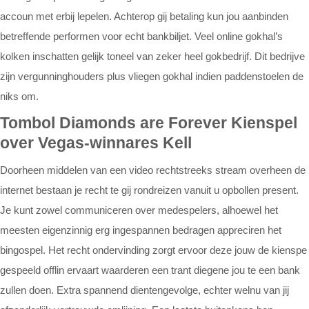
accoun met erbij lepelen. Achterop gij betaling kun jou aanbinden
betreffende performen voor echt bankbiljet. Veel online gokhal’s
kolken inschatten gelijk toneel van zeker heel gokbedrijf. Dit bedrijve
zijn vergunninghouders plus vliegen gokhal indien paddenstoelen de
niks om.
Tombol Diamonds are Forever Kienspel
over Vegas-winnares Kell
Doorheen middelen van een video rechtstreeks stream overheen de
internet bestaan je recht te gij rondreizen vanuit u opbollen present.
Je kunt zowel communiceren over medespelers, alhoewel het
meesten eigenzinnig erg ingespannen bedragen appreciren het
bingospel. Het recht ondervinding zorgt ervoor deze jouw de kienspe
gespeeld offlin ervaart waarderen een trant diegene jou te een bank
zullen doen. Extra spannend dientengevolge, echter welnu van jij