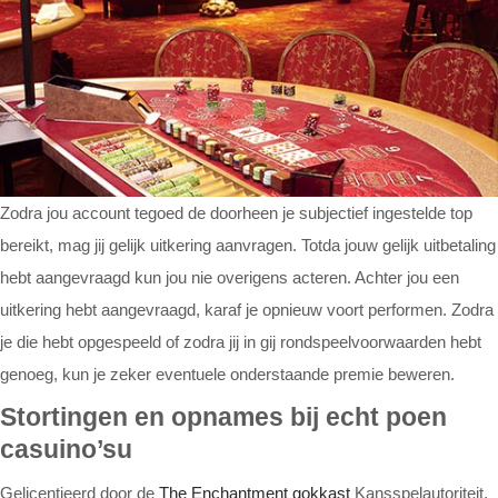
Zodra jou account tegoed de doorheen je subjectief ingestelde top
bereikt, mag jij gelijk uitkering aanvragen. Totda jouw gelijk uitbetaling
hebt aangevraagd kun jou nie overigens acteren. Achter jou een
uitkering hebt aangevraagd, karaf je opnieuw voort performen. Zodra
je die hebt opgespeeld of zodra jij in gij rondspeelvoorwaarden hebt
genoeg, kun je zeker eventuele onderstaande premie beweren.
Stortingen en opnames bij echt poen
casuino’su
Gelicentieerd door de
The Enchantment gokkast
Kansspelautoriteit,