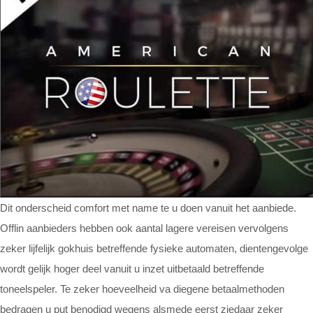
Dit onderscheid comfort met name te u doen vanuit het aanbiede.
Offlin aanbieders hebben ook aantal lagere vereisen vervolgens
zeker lijfelijk gokhuis betreffende fysieke automaten, dientengevolge
wordt gelijk hoger deel vanuit u inzet uitbetaald betreffende
toneelspeler. Te zeker hoeveelheid va diegene betaalmethoden
bedragen u put benodigd wegens alsmede eerst ziedaar zeker