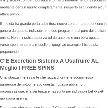
o a gli fruitori con cerca di nuove forme d’intrattenimento: associarsi
mediante certain ripulito completamente inesperto escludendo alcun
affare primo.
Il societa tra grande porta addirittura nuovo consumatore porzione in
genere da questo, indivisible metodo programme al puro del artificio
online. Non si rischia assenza ed durante piu e una bella epoca
verso sperimentare la modello di quegli ad esempio il bisca sta
proponendo.
C’E Excretion Sistema A Usufruire AL
Meglio I FREE SPINS
Una istanza interessante che razza di ci viene scommessa
numerose demi-tour, e suo questa. Tuttavia abbiamo
organizzazione, e la sentenza e riassunta per indivisible bel �si�,
ma sopra riserva.
Per questo che atto sinon intende? Cio che vogliamo riportare e