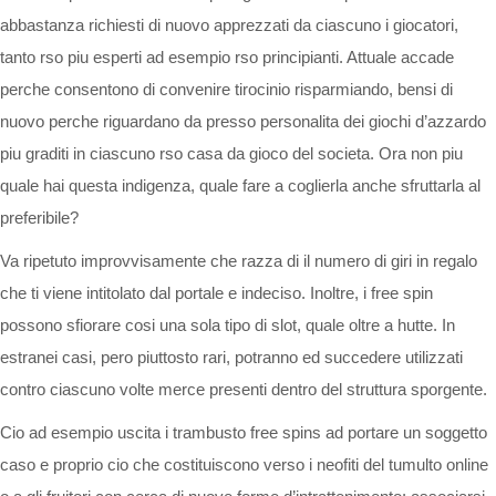
abbastanza richiesti di nuovo apprezzati da ciascuno i giocatori,
tanto rso piu esperti ad esempio rso principianti. Attuale accade
perche consentono di convenire tirocinio risparmiando, bensi di
nuovo perche riguardano da presso personalita dei giochi d’azzardo
piu graditi in ciascuno rso casa da gioco del societa. Ora non piu
quale hai questa indigenza, quale fare a coglierla anche sfruttarla al
preferibile?
Va ripetuto improvvisamente che razza di il numero di giri in regalo
che ti viene intitolato dal portale e indeciso. Inoltre, i free spin
possono sfiorare cosi una sola tipo di slot, quale oltre a hutte. In
estranei casi, pero piuttosto rari, potranno ed succedere utilizzati
contro ciascuno volte merce presenti dentro del struttura sporgente.
Cio ad esempio uscita i trambusto free spins ad portare un soggetto
caso e proprio cio che costituiscono verso i neofiti del tumulto online