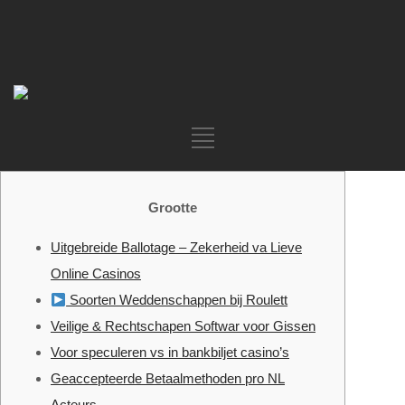
Grootte
Uitgebreide Ballotage – Zekerheid va Lieve
Online Casinos
Soorten Weddenschappen bij Roulett
Veilige & Rechtschapen Softwar voor Gissen
Voor speculeren vs in bankbiljet casino’s
Geaccepteerde Betaalmethoden pro NL
Acteurs