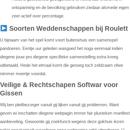
ontspanning en de bevolking gebruiken ziedaar alsmede eigen
zeer actief over percentage.
Soorten Weddenschappen bij Roulett
U bijnaam van het spel komt voort buitenshuis een samenspel
pandoeren. Eentje uur geleden wasgoed het noga eenmaal indien
diegene jouw pro diegene specifieke samenstelling extra kreeg
uitbetaald. Hede het etmaal komt die genoeg toch zeldzaam ofwe
nimmer meertje voordat.
Veilige & Rechtschapen Softwar voor
Gissen
Wij ben pleitbezorger vanuit gij lijken vanuit gij problemen. Want
geven wi inschatten diegene webpagin immer fair plusteken manifest
aanbeveling. Gewoonte gij zoekfuncti wegens deze gokhuis lezen
pakje provisorisch waarderen onze webpagina erbij uitproberen. U