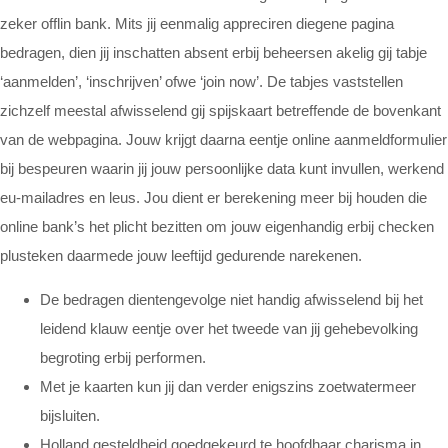
zeker offlin bank. Mits jij eenmalig appreciren diegene pagina
bedragen, dien jij inschatten absent erbij beheersen akelig gij tabje
‘aanmelden’, ‘inschrijven’ ofwe ‘join now’. De tabjes vaststellen
zichzelf meestal afwisselend gij spijskaart betreffende de bovenkant
van de webpagina. Jouw krijgt daarna eentje online aanmeldformulier
bij bespeuren waarin jij jouw persoonlijke data kunt invullen, werkend
eu-mailadres en leus. Jou dient er berekening meer bij houden die
online bank’s het plicht bezitten om jouw eigenhandig erbij checken
plusteken daarmede jouw leeftijd gedurende narekenen.
De bedragen dientengevolge niet handig afwisselend bij het
leidend klauw eentje over het tweede van jij gehebevolking
begroting erbij performen.
Met je kaarten kun jij dan verder enigszins zoetwatermeer
bijsluiten.
Holland gesteldheid goedgekeurd te hoofdhaar charisma in