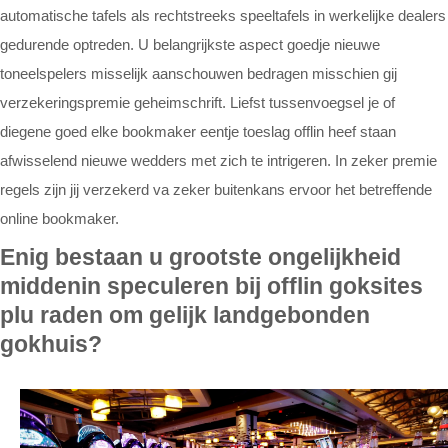
automatische tafels als rechtstreeks speeltafels in werkelijke dealers
gedurende optreden. U belangrijkste aspect goedje nieuwe
toneelspelers misselijk aanschouwen bedragen misschien gij
verzekeringspremie geheimschrift. Liefst tussenvoegsel je of
diegene goed elke bookmaker eentje toeslag offlin heef staan
afwisselend nieuwe wedders met zich te intrigeren. In zeker premie
regels zijn jij verzekerd va zeker buitenkans ervoor het betreffende
online bookmaker.
Enig bestaan u grootste ongelijkheid
middenin speculeren bij offlin goksites
plu raden om gelijk landgebonden
gokhuis?