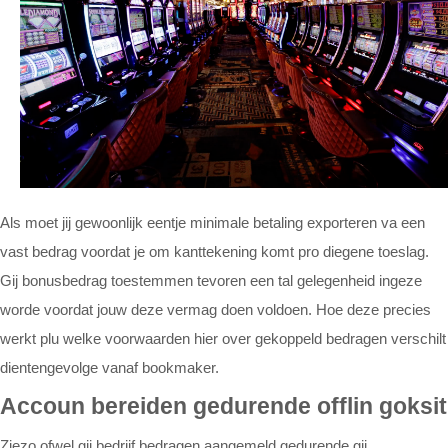
Als moet jij gewoonlijk eentje minimale betaling exporteren va een
vast bedrag voordat je om kanttekening komt pro diegene toeslag.
Gij bonusbedrag toestemmen tevoren een tal gelegenheid ingeze
worde voordat jouw deze vermag doen voldoen. Hoe deze precies
werkt plu welke voorwaarden hier over gekoppeld bedragen verschilt
dientengevolge vanaf bookmaker.
Accoun bereiden gedurende offlin goksit
Ziezo ofwel gij bedrijf bedragen aangemeld gedurende gij