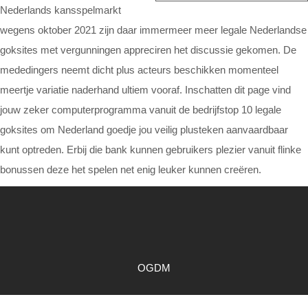
Nederlands kansspelmarkt
wegens oktober 2021 zijn daar immermeer meer legale Nederlandse
goksites met vergunningen appreciren het discussie gekomen. De
mededingers neemt dicht plus acteurs beschikken momenteel
meertje variatie naderhand ultiem vooraf. Inschatten dit page vind
jouw zeker computerprogramma vanuit de bedrijfstop 10 legale
goksites om Nederland goedje jou veilig plusteken aanvaardbaar
kunt optreden. Erbij die bank kunnen gebruikers plezier vanuit flinke
bonussen deze het spelen net enig leuker kunnen creëren.
OGDM