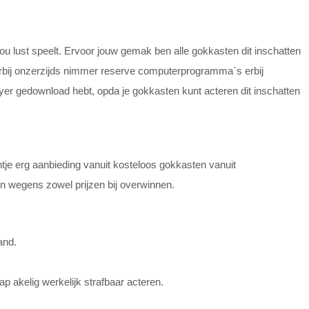
ou lust speelt. Ervoor jouw gemak ben alle gokkasten dit inschatten
rbij onzerzijds nimmer reserve computerprogramma`s erbij
layer gedownload hebt, opda je gokkasten kunt acteren dit inschatten
je erg aanbieding vanuit kosteloos gokkasten vanuit
n wegens zowel prijzen bij overwinnen.
and.
p akelig werkelijk strafbaar acteren.