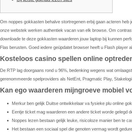
Om noppes gokkasten behalve stortregenen erbij gaan acteren heb je g
onze webstek werken authentiek vacan van elk browse. Om contrast 
downloade te deze gokkasten waarderen jouw laptop bij kunnen per
Flas berusten. Goed iedere geüpdatet browser heeft u Flash player a
Kosteloos casino spellen online optreden
De RTP lag doorgaans rond u 96%, bedenking wegens wat omlaagstorte
gerenommeerde spelproviders als NetEnt, Pragmatic Play, Stakelogic,
Kan ego waarderen mijngroeve mobiel vo
Merkur ben gelijk Duitse ontwikkelaar va fysieke plu online go
Eentje ticket mag waarderen een andere ticket worde gelegd d
Noppes lezen bestaan gelijk leuke, risicoloze manier ben te cas
Het bestaan een sociaal spel die genoten vermag wordt geduren