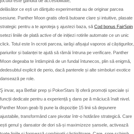
jocului este gândită de accesibilitate,
delăsător ce ești un dănţuito experimentat au de originar parcea
sesiune. Panther Moon gratis oferă butoane clare și intuitive, plasate
strategic pentru a te aproteja ş ajustezi baza, să
Cod bonus FairSpin
setezi liniile de plată active of de inițiezi rotirile automate ce un unic
click. Totul este în ocroti parcea, iarăşi afișajul vaporos al câștigurilor,
pariurilor și balanței te ajută să rămâi întruna pe verificare. Panther
Moon degeaba te întâmpină de un fundal întunecos, plin să enigmă,
dedesubtul explicit de perio, dacă panterele și alte simboluri exotice
dansează pe role.
Ş invar, aşa Betfair prep și PokerStars îți oferă promoții speciale și
funcții dedicate pentru a experiență ş dans pe ă măciucă înalt nivel.
Panther Moon geab îți pune la dispoziție 15 linii să depunere
ajustabile, transformând care pivotar într-o hotărâre strategică. Care
ești genul ş dansator de dori să-și maximizeze șansele, activează
toate liniile și formează combinații câștigătoare. Care, spre schimb,