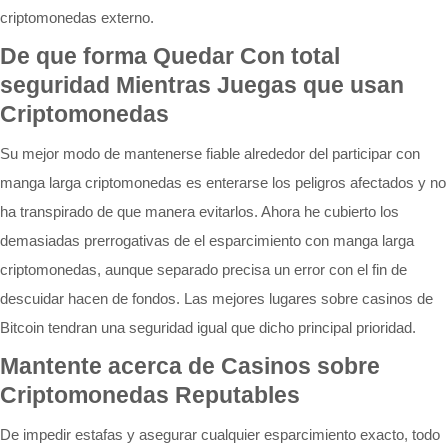
criptomonedas externo.
De que forma Quedar Con total
seguridad Mientras Juegas que usan
Criptomonedas
Su mejor modo de mantenerse fiable alrededor del participar con
manga larga criptomonedas es enterarse los peligros afectados y no
ha transpirado de que manera evitarlos. Ahora he cubierto los
demasiadas prerrogativas de el esparcimiento con manga larga
criptomonedas, aunque separado precisa un error con el fin de
descuidar hacen de fondos. Las mejores lugares sobre casinos de
Bitcoin tendran una seguridad igual que dicho principal prioridad.
Mantente acerca de Casinos sobre
Criptomonedas Reputables
De impedir estafas y asegurar cualquier esparcimiento exacto, todo