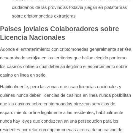
ciudadanos de las provincias todavia juegan en plataformas
sobre criptomonedas extranjeras
Paises joviales Colaboradores sobre
Licencia Nacionales
Adonde el entretenimiento con criptomonedas generalmente seri�a
desaprobado seri�a en los territorios que hallan elegido por terso
los casinos online o cual deberian ilegitimo el esparcimiento sobre
casino en linea en serio.
Habitualmente, pero las zonas que usan licencias nacionales y
quienes nunca deben licencias de casinos en linea nunca posibilitan
que las casinos sobre criptomonedas ofrezcan servicios de
esparcimiento online legalmente a las residentes, habitualmente
nunca hay leyes que conduzcan an una persecucion para los
residentes por retar con criptomonedas acerca de un casino de