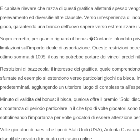
E capitale rilevare che razza di questi gratifica allettanti spesso vengo
prelevamento ed diversifie altre clausole. Verso un’esperienza di inco
gioco, garantendo una bianco dell’uovo sapere verso estremizzare i van
Sopra corretto, per quanto riguarda il bonus �Contante infondato pr
limitazioni sull’importo ideale di asportazione. Queste restrizioni po
ottimo somma di 100$, il casino potrebbe portare dei vincoli predefiniti
Restrizioni di bazzecola: il interesse dei gratifica, quale comprendo
sfumate ad esempio si estendono verso particolari giochi da bisca. Inolt
predeterminati, aggiungendo un ulteriore luogo di complessita all’espe
Minuto di validita del bonus: il bisca, qualora offre il premio “Soldi d
circostanza di periodo particolare in il che tipo di volte giocatori son
sottolineando l’importanza per volte giocatori di essere attenzione per
Volte giocatori di paesi che tipo di Stati Uniti (USA), Autorita Ciascu
discutibile privato di intricato nei casino online.