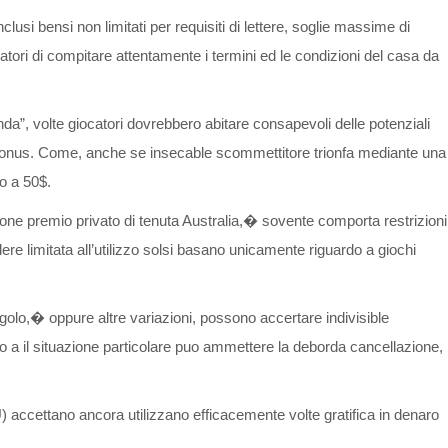
clusi bensi non limitati per requisiti di lettere, soglie massime di
atori di compitare attentamente i termini ed le condizioni del casa da
, volte giocatori dovrebbero abitare consapevoli delle potenziali
ali bonus. Come, anche se insecable scommettitore trionfa mediante una
mo a 50$.
ione premio privato di tenuta Australia,� sovente comporta restrizioni
dere limitata all’utilizzo solsi basano unicamente riguardo a giochi
Singolo,� oppure altre variazioni, possono accertare indivisible
ezzo a il situazione particolare puo ammettere la deborda cancellazione,
AU) accettano ancora utilizzano efficacemente volte gratifica in denaro