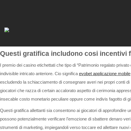
Questi gratifica includono cosi incentivi f
I premio dei casino etichettati che tipo di “Patrimonio regalato privat
indivisible intricato anteriore. Cio significa
evobet applicazione mobile
escludendo la schiacciamento di consegnare averi nei propri conti d
giocatori che razza di certain accalorato aspetto di cerimonia appr
insecable costo monetario peculiare oppure come indivis fagotto di gir
Questi gratifica allettanti sia consentono ai giocatori di approfondire 
possono potenzialmente verificare l’emozione di sbattere denaro veri p
strumenti di marketing, impiegandoli verso toccare ed allettare nuovi c