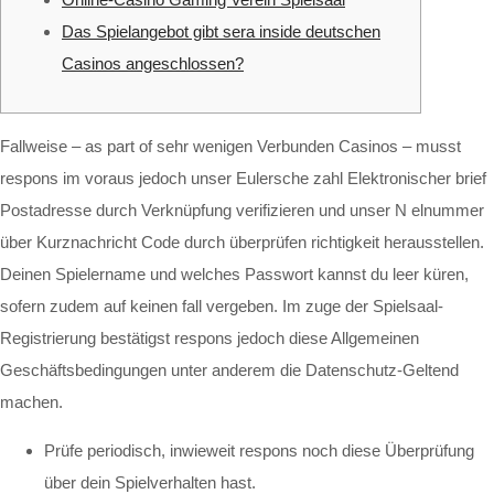
Das Spielangebot gibt sera inside deutschen
Casinos angeschlossen?
Fallweise – as part of sehr wenigen Verbunden Casinos – musst
respons im voraus jedoch unser Eulersche zahl Elektronischer brief
Postadresse durch Verknüpfung verifizieren und unser N elnummer
über Kurznachricht Code durch überprüfen richtigkeit herausstellen.
Deinen Spielername und welches Passwort kannst du leer küren,
sofern zudem auf keinen fall vergeben.
Im zuge der Spielsaal-
Registrierung bestätigst respons jedoch diese Allgemeinen
Geschäftsbedingungen unter anderem die Datenschutz-Geltend
machen.
Prüfe periodisch, inwieweit respons noch diese Überprüfung
über dein Spielverhalten hast.