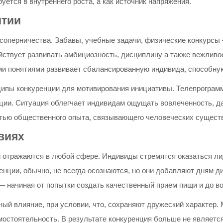
ется в внутреннего роста, а как источник напряжения.
итии
 соперничества. Забавы, учебные задачи, физические конкурсы
йствует развивать амбициозность, дисциплину а также вежливос
и понятиями развивает сбалансированную индивида, способную
ипы конкуренции для мотивирования инициативы. Телепрограмм
ции. Ситуация облегчает индивидам ощущать вовлеченность, да
стью общественного опыта, связывающего человеческих существ
виях
 отражаются в любой сфере. Индивиды стремятся оказаться ли
нции, обычно, не всегда осознаются, но они добавляют дням д
— начиная от попытки создать качественный прием пищи и до в
ый влияние, при условии, что, сохраняют дружеский характер
остоятельность. В результате конкуренция больше не являетс