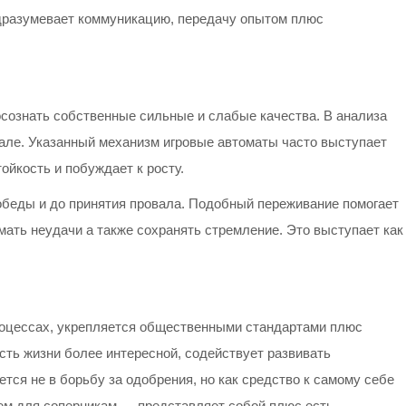
подразумевает коммуникацию, передачу опытом плюс
ознать собственные сильные и слабые качества. В анализа
але. Указанный механизм игровые автоматы часто выступает
ойкость и побуждает к росту.
обеды и до принятия провала. Подобный переживание помогает
ать неудачи а также сохранять стремление. Это выступает как
роцессах, укрепляется общественными стандартами плюс
ть жизни более интересной, содействует развивать
ся не в борьбу за одобрения, но как средство к самому себе
ем для соперникам — представляет собой плюс есть