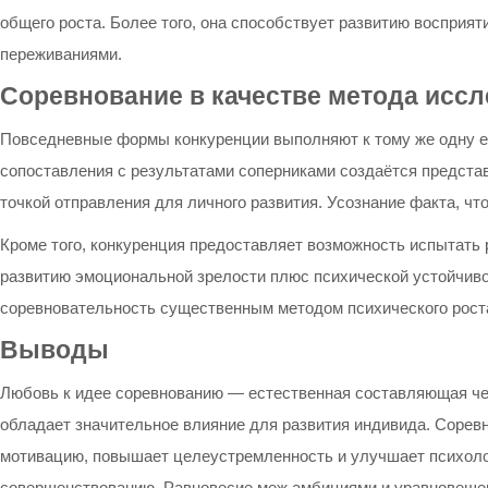
общего роста. Более того, она способствует развитию воспри
переживаниями.
Соревнование в качестве метода иссл
Повседневные формы конкуренции выполняют к тому же одну е
сопоставления с результатами соперниками создаётся предста
точкой отправления для личного развития. Усознание факта, что
Кроме того, конкуренция предоставляет возможность испытать 
развитию эмоциональной зрелости плюс психической устойчивос
соревновательность существенным методом психического рост
Выводы
Любовь к идее соревнованию — естественная составляющая че
обладает значительное влияние для развития индивида. Сорев
мотивацию, повышает целеустремленность и улучшает психолог
совершенствованию. Равновесие меж амбициями и уравновешен