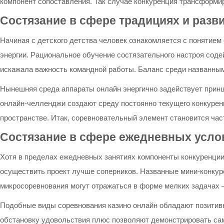
компонент сопоставления. Так случае конкуренция трансформиру
Состязание в сфере традициях и разв
Начиная с детского детства человек ознакомляется с понятием
энергии. Рациональное обучение состязательного настроя соде
искажала важность командной работы. Баланс среди названным
Нынешняя среда аппараты онлайн энергично задействует принц
онлайн-челленджи создают среду постоянно текущего конкурен
пространстве. Итак, соревновательный элемент становится ча
Состязание в сфере ежедневных усло
Хотя в пределах ежедневных занятиях компоненты конкуренции
осуществить проект лучше соперников. Названные мини-конкуре
микросоревнования могут отражаться в форме мелких задачах 
Подобные виды соревнования казино онлайн обладают позитивн
обстановку удовольствия плюс позволяют демонстрировать сам