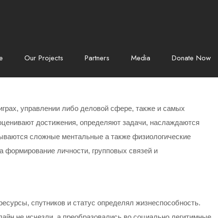
e
Our Projects
Partners
Media
Donate Now
играх, управлении либо деловой сфере, также и самых
оценивают достижения, определяют задачи, наслаждаются
рываются сложные ментальные а также физиологические
 формирование личности, групповых связей и
 ресурсы, спутников и статус определял жизнеспособность.
лайн не исчезли, а преобразовались во социально легитимные