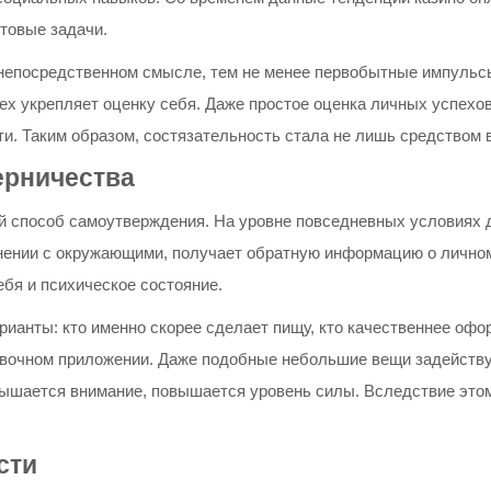
товые задачи.
 непосредственном смысле, тем не менее первобытные импульс
ех укрепляет оценку себя. Даже простое оценка личных успехо
ти. Таким образом, состязательность стала не лишь средством
ерничества
ой способ самоутверждения. На уровне повседневных условиях 
авнении с окружающими, получает обратную информацию о лично
ебя и психическое состояние.
анты: кто именно скорее сделает пищу, кто качественнее офор
овочном приложении. Даже подобные небольшие вещи задейству
вышается внимание, повышается уровень силы. Вследствие этом
сти