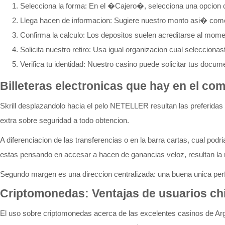
Selecciona la forma: En el �Cajero�, selecciona una opcion cu
Llega hacen de informacion: Sugiere nuestro monto asi� como 
Confirma la calculo: Los depositos suelen acreditarse al mome
Solicita nuestro retiro: Usa igual organizacion cual seleccionas
Verifica tu identidad: Nuestro casino puede solicitar tus documen
Billeteras electronicas que hay en el c
Skrill desplazandolo hacia el pelo NETELLER resultan las preferidas
extra sobre seguridad a todo obtencion.
A diferenciacion de las transferencias o en la barra cartas, cual pod
estas pensando en accesar a hacen de ganancias veloz, resultan la m
Segundo margen es una direccion centralizada: una buena unica perfil
Criptomonedas: Ventajas de usuarios ch
El uso sobre criptomonedas acerca de las excelentes casinos de Arg