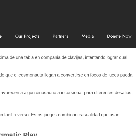
e
Our Projects
Partners
Media
Donate Now
ima de una tabla en compania de clavijas, intentando lograr cual
 de que el cosmonauta llegan a convertirse en focos de luces pueda
 favorecen a algun dinosaurio a incursionar para diferentes desafios,
 un facil reverso. Estos juegos combinan casualidad que usan
gmatic Play