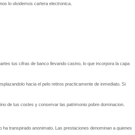
os lo olvidemos cartera electronica.
rtes tus cifras de banco llevando casino, lo que incorpora la capa
esplazandolo hacia el pelo retiros practicamente de inmediato. Si
alino de tus costes y conservar las patrimonio pobre dominacion.
no ha transpirado anonimato. Las prestaciones denominan a quienes