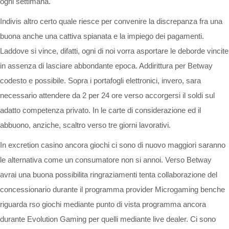
ogni settimana.
Indivis altro certo quale riesce per convenire la discrepanza fra una
buona anche una cattiva spianata e la impiego dei pagamenti.
Laddove si vince, difatti, ogni di noi vorra asportare le deborde vincite
in assenza di lasciare abbondante epoca. Addirittura per Betway
codesto e possibile. Sopra i portafogli elettronici, invero, sara
necessario attendere da 2 per 24 ore verso accorgersi il soldi sul
adatto competenza privato. In le carte di considerazione ed il
abbuono, anziche, scaltro verso tre giorni lavorativi.
In excretion casino ancora giochi ci sono di nuovo maggiori saranno
le alternativa come un consumatore non si annoi. Verso Betway
avrai una buona possibilita ringraziamenti tenta collaborazione del
concessionario durante il programma provider Microgaming benche
riguarda rso giochi mediante punto di vista programma ancora
durante Evolution Gaming per quelli mediante live dealer. Ci sono