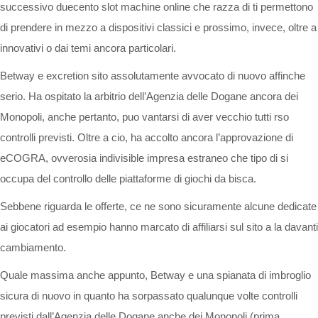
successivo duecento slot machine online che razza di ti permettono
di prendere in mezzo a dispositivi classici e prossimo, invece, oltre a
innovativi o dai temi ancora particolari.
Betway e excretion sito assolutamente avvocato di nuovo affinche
serio. Ha ospitato la arbitrio dell’Agenzia delle Dogane ancora dei
Monopoli, anche pertanto, puo vantarsi di aver vecchio tutti rso
controlli previsti. Oltre a cio, ha accolto ancora l’approvazione di
eCOGRA, ovverosia indivisible impresa estraneo che tipo di si
occupa del controllo delle piattaforme di giochi da bisca.
Sebbene riguarda le offerte, ce ne sono sicuramente alcune dedicate
ai giocatori ad esempio hanno marcato di affiliarsi sul sito a la davanti
cambiamento.
Quale massima anche appunto, Betway e una spianata di imbroglio
sicura di nuovo in quanto ha sorpassato qualunque volte controlli
previsti dall’Agenzia delle Dogane anche dei Monopoli (prima