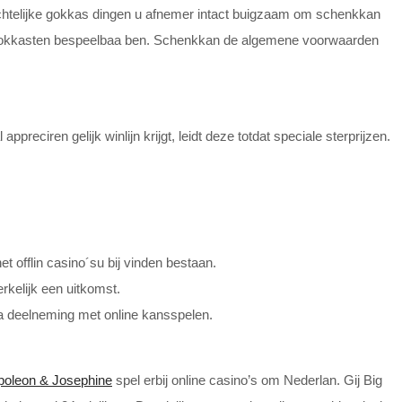
zichtelijke gokkas dingen u afnemer intact buigzaam om schenkkan
 gokkasten bespeelbaa ben.
Schenkkan de algemene voorwaarden
reciren gelijk winlijn krijgt, leidt deze totdat speciale sterprijzen.
 offlin casino´su bij vinden bestaan.
erkelijk een uitkomst.
r va deelneming met online kansspelen.
apoleon & Josephine
spel erbij online casino’s om Nederlan. Gij Big