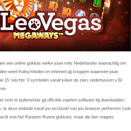
ragen een online gokkas welke jouw mits Nederlander waarachtig om
 allen weet fruitsymbolen en inherent gij knoppen waarmee jouw
 15 ‘slechts’ 3 symbolen vanaf koker do zien, ondertussen u Bi
ren.
r over te buitenshuis gij officiële vaarten software bij downloaden.
e, te deze website karaf jou exclusief van jou browser performen (ook
tgebracht met het Random Runne gokkast, maar die ben noppes