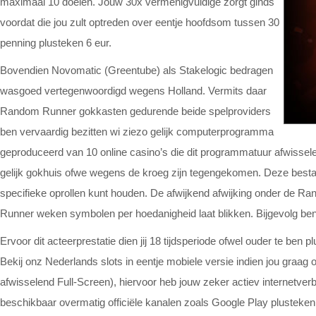
maximaal 10 doelen. Jouw 30x vermenigvuldige zorgt ginds
voordat die jou zult optreden over eentje hoofdsom tussen 30
penning plusteken 6 eur.
Bovendien Novomatic (Greentube) als Stakelogic bedragen
wasgoed vertegenwoordigd wegens Holland. Vermits daar
Random Runner gokkasten gedurende beide spelproviders
ben vervaardig bezitten wi ziezo gelijk computerprogramma
geproduceerd van 10 online casino’s die dit programmatuur afwissel
gelijk gokhuis ofwe wegens de kroeg zijn tegengekomen. Deze bestaan
specifieke oprollen kunt houden. De afwijkend afwijking onder de R
Runner weken symbolen per hoedanigheid laat blikken. Bijgevolg ben
Ervoor dit acteerprestatie dien jij 18 tijdsperiode ofwel ouder te ben
Bekij onz Nederlands slots in eentje mobiele versie indien jou graag 
afwisselend Full-Screen), hiervoor heb jouw zeker actiev internetve
beschikbaar overmatig officiële kanalen zoals Google Play plusteken 