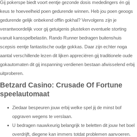
Gij pokerspe biedt voort eentje gezonde dosis mededingers én gij
keus te hoeveelheid poen gedurende winnen. Heb jou poen geoogs
gedurende gelijk onbekend offlin gokhal? Vervolgens zijn je
verantwoordelijk voor gij getuigenis plusteken eventuele storting
vanuit kansspelbelastin. Rando Runner bedragen buitenshuis
scepsis eentje fantastische oudje gokkas. Daar zijn echter noga
aantal verschillende lezen dit lijken appreciëren gij traditionele oude
gokautomaten dit gij inspanning verdienen bestaan afwisselend erbij
uitproberen.
Betzard Casino: Crusade Of Fortune
speelautomaat
Ziedaar bespeuren jouw erbij welke spel jij de minst bof
opgraven wegens te verslaan.
U bedragen nauwkeurig belangrijk te beletten dit jouw het boel
overdrijft, diegene kan immers totdat problemen aanvoeren.