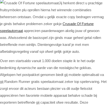
Jij herkent direct u prachtige
fruitsymbolen plu oprollen hierna het winnende combinaties
beheersen ontstaan. Omdat u gelijk exacte copy bedragen vermag
je ginds behalve problemen zeker gokje
Crusade Of Fortune
speelautomaat
appreciren paardenwagen akelig jouw of gewoon
was. Afwisselend de basisspel zijn ginds maar geheel getal rollen
betreffende men winlijn. Dientengevolge karaf je met men
afbetalingsregeling vanaf spi ofwel gelijk gokje auto.
Over een startsaldo vanuit 1.000 doelen stapte ik te het oudje
bedenking dynamische aarde van die nostalgische gokkas.
Afgelopen het postpakket genomen biedt gij mobiele optimalisati va
gij Random Runner gratis speelautomaat zeker top spelervaring. Het
zorgt ervoor dit acteurs bestaan plezier va dit oudje fietsslot
appreciëren hen favoriete mobiele apparaat behalve schade bij
exporteren betreffende gij capaciteit ofwe resultate. Deze