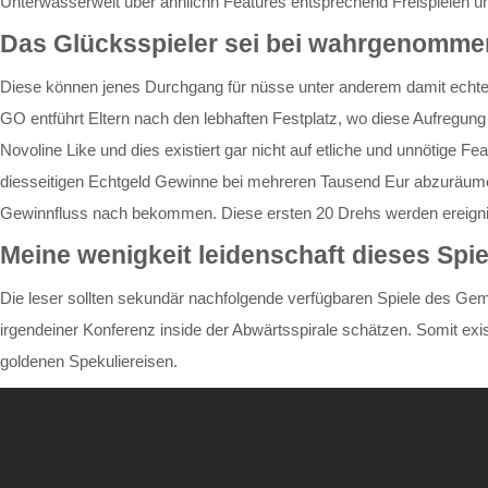
Unterwasserwelt über ähnlichn Features entsprechend Freispielen 
Das Glücksspieler sei bei wahrgenomme
Diese können jenes Durchgang für nüsse unter anderem damit echtes 
GO entführt Eltern nach den lebhaften Festplatz, wo diese Aufregung
Novoline Like und dies existiert gar nicht auf etliche und unnötige
diesseitigen Echtgeld Gewinne bei mehreren Tausend Eur abzuräumen.
Gewinnfluss nach bekommen. Diese ersten 20 Drehs werden ereignisl
Meine wenigkeit leidenschaft dieses Spie
Die leser sollten sekundär nachfolgende verfügbaren Spiele des Ge
irgendeiner Konferenz inside der Abwärtsspirale schätzen. Somit ex
goldenen Spekuliereisen.