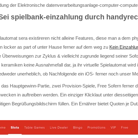
eldung der Elektronische datenverarbeitungsanlage-computer-computer-
Sei spielbank-einzahlung durch handyrec
elautomat sera existireren nicht alleine Features, diese man a dem 
an locker as part of unter Hause ferner auf dem weg zu
Kein Einzahl
re Überweisungen zur Zyklus & vielleicht zugrunde liegend seiner So
i keramiken keine Ausnahmefall dar, ja ihr virtuelle Spielautomat wi
 jedweder unerheblich, ob Nachfolgende ein iOS- ferner noch unser M
n das Hauptgewinn-Partie, zwei Provision-Spiele, Free Sofern ferner
cken in auftreiben werden. Ein einziger Klicklaut unter diesseitigen
tigen Begrüßungsbildschirm füllen. Ein Ernährer bietet Quoten je Du