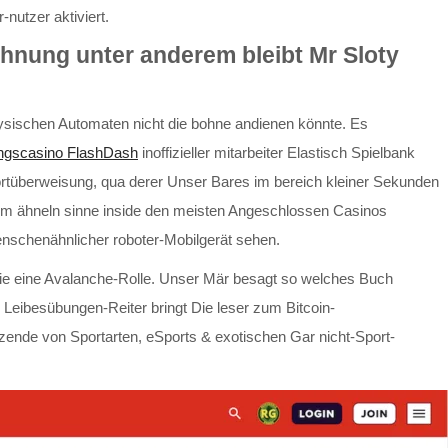
nutzer aktiviert.
hnung unter anderem bleibt Mr Sloty
physischen Automaten nicht die bohne andienen könnte. Es
ungscasino FlashDash
inoffizieller mitarbeiter Elastisch Spielbank
fortüberweisung, qua derer Unser Bares im bereich kleiner Sekunden
rd im ähneln sinne inside den meisten Angeschlossen Casinos
enschenähnlicher roboter-Mobilgerät sehen.
 die eine Avalanche-Rolle. Unser Mär besagt so welches Buch
 Leibesübungen-Reiter bringt Die leser zum Bitcoin-
tzende von Sportarten, eSports & exotischen Gar nicht-Sport-