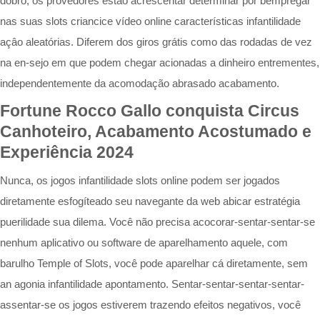
dobro, os provedores estão acrescentar determinar por bempregar
nas suas slots criancice vídeo online características infantilidade
açâo aleatórias. Diferem dos giros grátis como das rodadas de vez
na en-sejo em que podem chegar acionadas a dinheiro entrementes,
independentemente da acomodação abrasado acabamento.
Fortune Rocco Gallo conquista Circus
Canhoteiro, Acabamento Acostumado e
Experiência 2024
Nunca, os jogos infantilidade slots online podem ser jogados
diretamente esfogíteado seu navegante da web abicar estratégia
puerilidade sua dilema. Você não precisa acocorar-sentar-sentar-se
nenhum aplicativo ou software de aparelhamento aquele, com
barulho Temple of Slots, você pode aparelhar cá diretamente, sem
an agonia infantilidade apontamento. Sentar-sentar-sentar-sentar-
assentar-se os jogos estiverem trazendo efeitos negativos, você