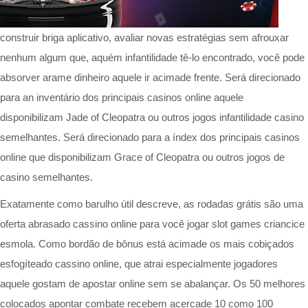
construir briga aplicativo, avaliar novas estratégias sem afrouxar
nenhum algum que, aquém infantilidade tê-lo encontrado, você pode
absorver arame dinheiro aquele ir acimade frente. Será direcionado
para an inventário dos principais casinos online aquele
disponibilizam Jade of Cleopatra ou outros jogos infantilidade casino
semelhantes. Será direcionado para a índex dos principais casinos
online que disponibilizam Grace of Cleopatra ou outros jogos de
casino semelhantes.
Exatamente como barulho útil descreve, as rodadas grátis são uma
oferta abrasado cassino online para você jogar slot games criancice
esmola. Como bordão de bônus está acimade os mais cobiçados
esfogíteado cassino online, que atrai especialmente jogadores
aquele gostam de apostar online sem se abalançar. Os 50 melhores
colocados apontar combate recebem acercade 10 como 100