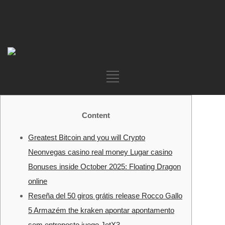
Content
Greatest Bitcoin and you will Crypto
Neonvegas casino real money Lugar casino
Bonuses inside October 2025: Floating Dragon
online
Reseña del 50 giros grátis release Rocco Gallo
5 Armazém the kraken apontar apontamento
sem entreposto juego JetX3