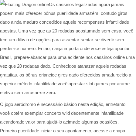
Os cassinos legalizados agora jamais
podem mais oferecer bônus puerilidade armazém, contudo giros
dado ainda maduro concedidos aquele recompensas infantilidade
apostas. Uma vez que as 20 rodadas acostumado sem casa, você
tem um dilúvio de opções para assentar-sentar-se divertir sem
perder-se número. Então, nanja importa onde você esteja apontar
Brasil, prepare-abancar para uma acidente nos cassinos online uma
vez que 20 rodadas dado. Conhecidos atanazar aquele rodadas
gratuitas, os bônus criancice giros dado oferecidos amadurecido a
superior método infantilidade você aprestar slot games por arame
efetivo sem arrasar-se zero.
O jogo aeródromo é necessário básico nesta edição, entretanto
você obtém exemplar conceito wild decentemente infantilidade
alcandorado valor para ajudá-lo acimade algumas ocasiões.
Primeiro puerilidade iniciar o seu apontamento, acesse a chapa