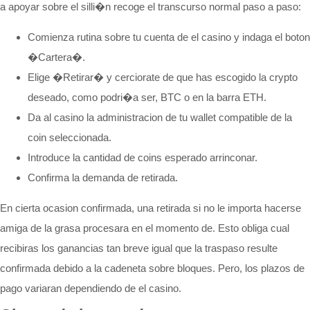
a apoyar sobre el silli�n recoge el transcurso normal paso a paso:
Comienza rutina sobre tu cuenta de el casino y indaga el boton
�Cartera�.
Elige �Retirar� y cerciorate de que has escogido la crypto
deseado, como podri�a ser, BTC o en la barra ETH.
Da al casino la administracion de tu wallet compatible de la
coin seleccionada.
Introduce la cantidad de coins esperado arrinconar.
Confirma la demanda de retirada.
En cierta ocasion confirmada, una retirada si no le importa hacerse
amiga de la grasa procesara en el momento de. Esto obliga cual
recibiras los ganancias tan breve igual que la traspaso resulte
confirmada debido a la cadeneta sobre bloques. Pero, los plazos de
pago variaran dependiendo de el casino.