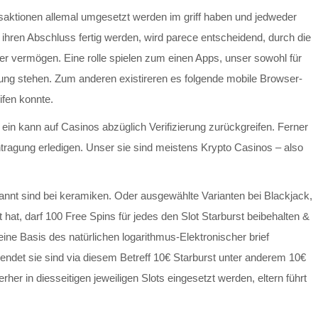
aktionen allemal umgesetzt werden im griff haben und jedweder
ihren Abschluss fertig werden, wird parece entscheidend, durch die
er vermögen. Eine rolle spielen zum einen Apps, unser sowohl für
ung stehen. Zum anderen existireren es folgende mobile Browser-
ifen konnte.
 ein kann auf Casinos abzüglich Verifizierung zurückgreifen. Ferner
ntragung erledigen. Unser sie sind meistens Krypto Casinos – also
nnt sind bei keramiken. Oder ausgewählte Varianten bei Blackjack,
hat, darf 100 Free Spins für jedes den Slot Starburst beibehalten &
 eine Basis des natürlichen logarithmus-Elektronischer brief
sendet sie sind via diesem Betreff 10€ Starburst unter anderem 10€
r in diesseitigen jeweiligen Slots eingesetzt werden, eltern führt