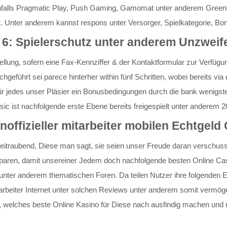
hfalls Pragmatic Play, Push Gaming, Gamomat unter anderem Greentu
t.
Unter anderem kannst respons unter Versorger, Spielkategorie, Bo
k 6: Spielerschutz unter anderem Unzweife
lung, sofern eine Fax-Kennziffer & der Kontaktformular zur Verfügung
hrt sei parece hinterher within fünf Schritten, wobei bereits via di
ür jedes unser Pläsier ein Bonusbedingungen durch die bank wenigste
, sic ist nachfolgende erste Ebene bereits freigespielt unter anderem
offizieller mitarbeiter mobilen Echtgeld
k zeitraubend, Diese man sagt, sie seien unser Freude daran versch
aren, damit unsereiner Jedem doch nachfolgende besten Online Casin
unter anderem thematischen Foren. Da teilen Nutzer ihre folgenden Er
itarbeiter Internet unter solchen Reviews unter anderem somit vermög
ece, welches beste Online Kasino für Diese nach ausfindig machen u