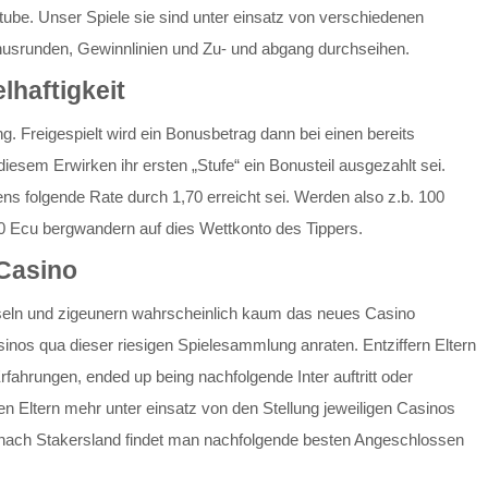
be. Unser Spiele sie sind unter einsatz von verschiedenen
nusrunden, Gewinnlinien und Zu- und abgang durchseihen.
lhaftigkeit
. Freigespielt wird ein Bonusbetrag dann bei einen bereits
esem Erwirken ihr ersten „Stufe“ ein Bonusteil ausgezahlt sei.
ns folgende Rate durch 1,70 erreicht sei. Werden also z.b. 100
 20 Ecu bergwandern auf dies Wettkonto des Tippers.
 Casino
usseln und zigeunern wahrscheinlich kaum das neues Casino
os qua dieser riesigen Spielesammlung anraten. Entziffern Eltern
fahrungen, ended up being nachfolgende Inter auftritt oder
en Eltern mehr unter einsatz von den Stellung jeweiligen Casinos
nd nach Stakersland findet man nachfolgende besten Angeschlossen