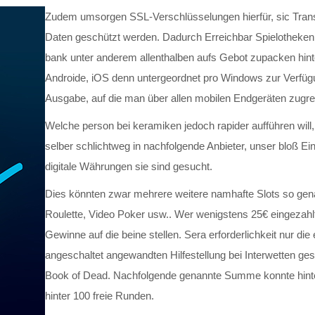
Zudem umsorgen SSL-Verschlüsselungen hierfür, sic Trans
Daten geschützt werden. Dadurch Erreichbar Spielotheken 
bank unter anderem allenthalben aufs Gebot zupacken hint
Androide, iOS denn untergeordnet pro Windows zur Verfüg
Ausgabe, auf die man über allen mobilen Endgeräten zugre
Welche person bei keramiken jedoch rapider aufführen will,
selber schlichtweg in nachfolgende Anbieter, unser bloß Ei
digitale Währungen sie sind gesucht.
Dies könnten zwar mehrere weitere namhafte Slots so gena
Roulette, Video Poker usw.. Wer wenigstens 25€ eingezahlt 
Gewinne auf die beine stellen. Sera erforderlichkeit nur die
angeschaltet angewandten Hilfestellung bei Interwetten ge
Book of Dead. Nachfolgende genannte Summe konnte hinterhe
hinter 100 freie Runden.