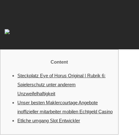
Content
Steckplatz Eye of Horus Original | Rubrik 6:
Spielerschutz unter anderem
Unzweifelhaftigkeit
Unser besten Maklercourtage Angebote
inoffizieller mitarbeiter mobilen Echtgeld Casino
Etliche umgang Slot Entwickler