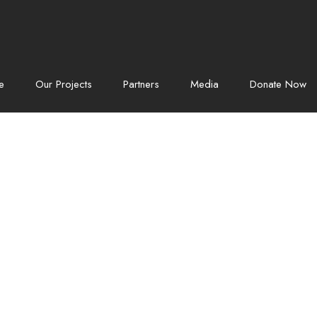
e
Our Projects
Partners
Media
Donate Now