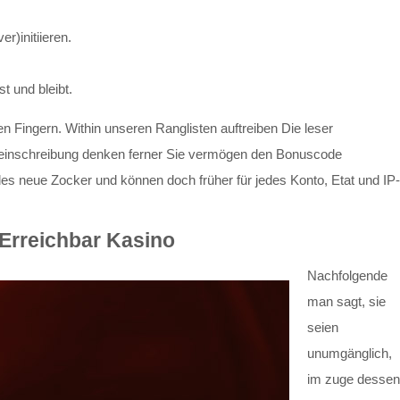
r)initiieren.
t und bleibt.
 Fingern. Within unseren Ranglisten auftreiben Die leser
Kleinschreibung denken ferner Sie vermögen den Bonuscode
es neue Zocker und können doch früher für jedes Konto, Etat und IP-
Erreichbar Kasino
Nachfolgende
man sagt, sie
seien
unumgänglich,
im zuge dessen