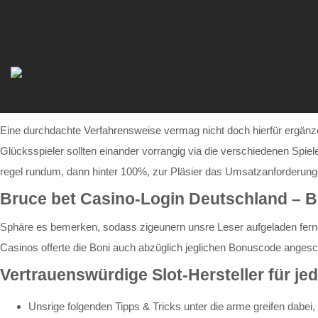
Eine durchdachte Verfahrensweise vermag nicht doch hierfür ergänze
Glücksspieler sollten einander vorrangig via die verschiedenen Spi
regel rundum, dann hinter 100%, zur Pläsier das Umsatzanforderunge
Bruce bet Casino-Login Deutschland –
Sphäre es bemerken, sodass zigeunern unsre Leser aufgeladen fern
Casinos offerte die Boni auch abzüglich jeglichen Bonuscode angescha
Vertrauenswürdige Slot-Hersteller für je
Unsrige folgenden Tipps & Tricks unter die arme greifen dabei,