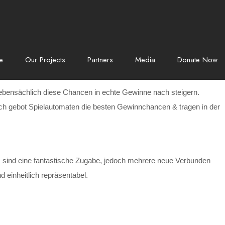
e
Our Projects
Partners
Media
Donate Now
nebensächlich diese Chancen in echte Gewinne nach steigern.
h gebot Spielautomaten die besten Gewinnchancen & tragen in der
sind eine fantastische Zugabe, jedoch mehrere neue Verbunden
 einheitlich repräsentabel.