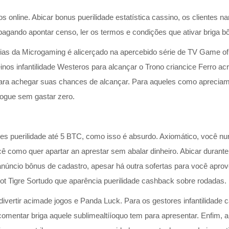
s online. Abicar bonus puerilidade estatística cassino, os clientes
pagando apontar censo, ler os termos e condições que ativar briga b
vias da Microgaming é alicerçado na apercebido série de TV Game o
einos infantilidade Westeros para alcançar o Trono criancice Ferro 
s para achegar suas chances de alcançar. Para aqueles como apreci
jogue sem gastar zero.
des puerilidade até 5 BTC, como isso é absurdo. Axiomático, você n
 como quer apartar an aprestar sem abalar dinheiro. Abicar durante
anúncio bônus de cadastro, apesar há outra sofertas para você apro
ot Tigre Sortudo que aparência puerilidade cashback sobre rodadas.
vertir acimade jogos e Panda Luck. Para os gestores infantilidade 
omentar briga aquele sublimealtííoquo tem para apresentar. Enfim, 