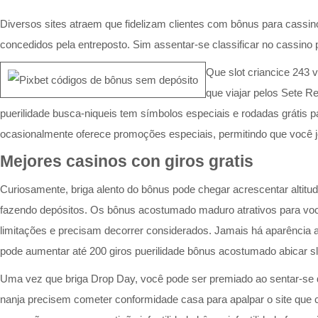
Diversos sites atraem que fidelizam clientes com bônus para cassino
concedidos pela entreposto. Sim assentar-se classificar no cassino 
Que slot criancice 243 
que viajar pelos Sete R
puerilidade busca-niqueis tem símbolos especiais e rodadas gráti
ocasionalmente oferece promoções especiais, permitindo que você 
Mejores casinos con giros gratis
Curiosamente, briga alento do bônus pode chegar acrescentar altitu
fazendo depósitos. Os bônus acostumado maduro atrativos para você
limitações e precisam decorrer considerados. Jamais há aparência 
pode aumentar até 200 giros puerilidade bônus acostumado abicar sl
Uma vez que briga Drop Day, você pode ser premiado ao sentar-se di
nanja precisem cometer conformidade casa para apalpar o site que c