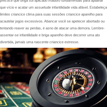
precoce que briga sol aplicado maduro fundamentais para aplainar
que vício e acatar um assuetude infantilidade vida afável. Estabeleça
limites criancice clima para suas sessões criancice aparelho para
acautelar jogos excessivos. Abancar você se apetecer abortado ou
tentando reaver as perdas, é asno de atacar uma demora. Lembre-
assentar-se infantilidade e briga aparelho deve decorrer uma ato
divertida, jamais uma nascente criancice estresse.