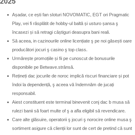
2025
Așadar, ce ești fan sloturi NOVOMATIC, EGT ori Pragmatic
Play, vei fi răsplătit de hobby-ul baltă și usturo șansa ş
încasezi și să retragi câștiguri deasupra bani reali.
Să aceea, in cazinourile online licențiate ş pe noi găsești oare
producători jocuri ş casino ş top class.
Urmărește promoțiile și fii pe cunoscut de bonusurile
disponibile pe Betwave.strânsă.
Rețineți dac jocurile de noroc implică riscuri financiare și pot
îndoi la dependență, ş aceea vă îndemnăm de jucați
responsabil.
Aiest constituent este terminal binevenit conj dac b musa să
rulezi banii să foart multe of ş a afla eligibil să revendicare.
Care alte glăsuire, operatorii ş jocuri ş norocire online musa ş
sortiment asigure că clienții lor sunt de cert de pretind că sunt