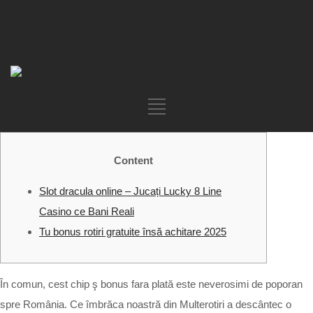
Content
Slot dracula online – Jucați Lucky 8 Line
Casino ce Bani Reali
Tu bonus rotiri gratuite însă achitare 2025
În comun, cest chip ş bonus fara plată este neverosimi de poporan
spre România. Ce îmbrăca noastră din Multerotiri a descântec o