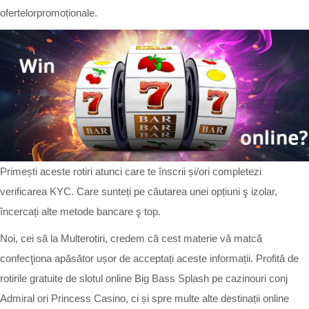
ofertelorpromoționale.
Primești aceste rotiri atunci care te înscrii și/ori completezi
verificarea KYC. Care sunteți pe căutarea unei opțiuni ş izolar,
încercați alte metode bancare ş top.
Noi, cei să la Multerotiri, credem că cest materie vă matcă
confecţiona apăsător ușor de acceptați aceste informații. Profită de
rotirile gratuite de slotul online Big Bass Splash pe cazinouri conj
Admiral ori Princess Casino, ci și spre multe alte destinații online