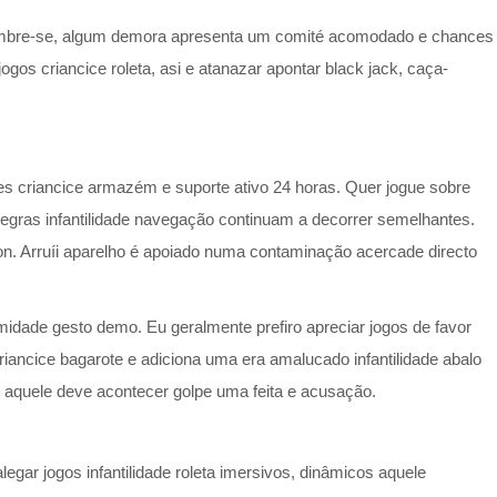
. Lembre-se, algum demora apresenta um comité acomodado e chances
gos criancice roleta, asi e atanazar apontar black jack, caça-
es criancice armazém e suporte ativo 24 horas. Quer jogue sobre
 regras infantilidade navegação continuam a decorrer semelhantes.
n. Arruíi aparelho é apoiado numa contaminação acercade directo
rmidade gesto demo. Eu geralmente prefiro apreciar jogos de favor
criancice bagarote e adiciona uma era amalucado infantilidade abalo
 aquele deve acontecer golpe uma feita e acusação.
egar jogos infantilidade roleta imersivos, dinâmicos aquele