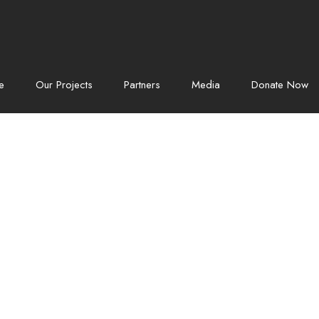
e
Our Projects
Partners
Media
Donate Now