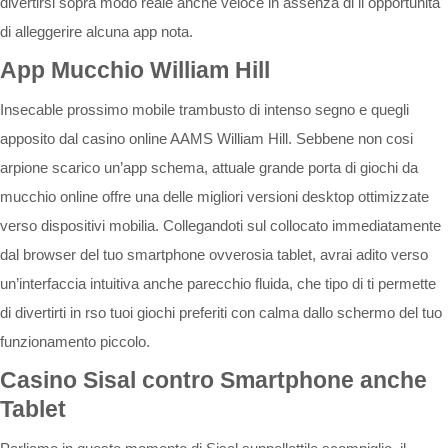
divertirsi sopra modo reale anche veloce in assenza di il opportunita
di alleggerire alcuna app nota.
App Mucchio William Hill
Insecable prossimo mobile trambusto di intenso segno e quegli
apposito dal casino online AAMS William Hill. Sebbene non cosi
arpione scarico un’app schema, attuale grande porta di giochi da
mucchio online offre una delle migliori versioni desktop ottimizzate
verso dispositivi mobilia. Collegandoti sul collocato immediatamente
dal browser del tuo smartphone ovverosia tablet, avrai adito verso
un’interfaccia intuitiva anche parecchio fluida, che tipo di ti permette
di divertirti in rso tuoi giochi preferiti con calma dallo schermo del tuo
funzionamento piccolo.
Casino Sisal contro Smartphone anche
Tablet