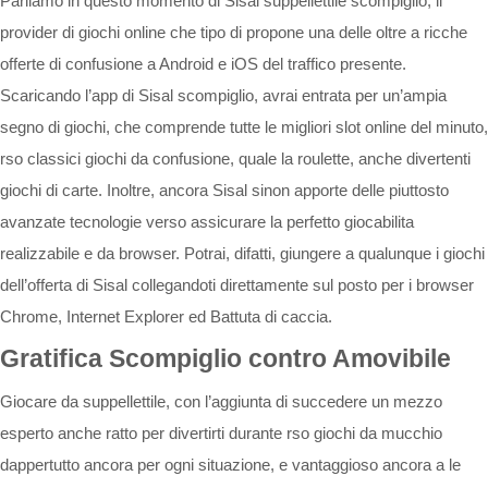
Parliamo in questo momento di Sisal suppellettile scompiglio, il
provider di giochi online che tipo di propone una delle oltre a ricche
offerte di confusione a Android e iOS del traffico presente.
Scaricando l’app di Sisal scompiglio, avrai entrata per un’ampia
segno di giochi, che comprende tutte le migliori slot online del minuto,
rso classici giochi da confusione, quale la roulette, anche divertenti
giochi di carte. Inoltre, ancora Sisal sinon apporte delle piuttosto
avanzate tecnologie verso assicurare la perfetto giocabilita
realizzabile e da browser. Potrai, difatti, giungere a qualunque i giochi
dell’offerta di Sisal collegandoti direttamente sul posto per i browser
Chrome, Internet Explorer ed Battuta di caccia.
Gratifica Scompiglio contro Amovibile
Giocare da suppellettile, con l’aggiunta di succedere un mezzo
esperto anche ratto per divertirti durante rso giochi da mucchio
dappertutto ancora per ogni situazione, e vantaggioso ancora a le