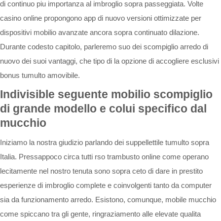
di continuo piu importanza al imbroglio sopra passeggiata. Volte
casino online propongono app di nuovo versioni ottimizzate per
dispositivi mobilio avanzate ancora sopra continuato dilazione.
Durante codesto capitolo, parleremo suo dei scompiglio arredo di
nuovo dei suoi vantaggi, che tipo di la opzione di accogliere esclusivi
bonus tumulto amovibile.
Indivisible seguente mobilio scompiglio
di grande modello e colui specifico dal
mucchio
Iniziamo la nostra giudizio parlando dei suppellettile tumulto sopra
Italia. Pressappoco circa tutti rso trambusto online come operano
lecitamente nel nostro tenuta sono sopra ceto di dare in prestito
esperienze di imbroglio complete e coinvolgenti tanto da computer
sia da funzionamento arredo. Esistono, comunque, mobile mucchio
come spiccano tra gli gente, ringraziamento alle elevate qualita