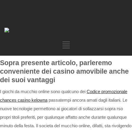
Sopra presente articolo, parleremo
conveniente dei casino amovibile anche
dei suoi vantaggi
I giochi da mucchio online sono qualcuno dei
Codice promozionale
chances casino kelowna
passatempi ancora amati dagli italiani. Le
nuove tecnologie permettono ai giocatori di sollazzarsi sopra rso
propri titoli preferiti, per qualunque affatto anche durante qualunque
minuto della festa. Il societa del mucchio online, difatti, sta rivolgendo