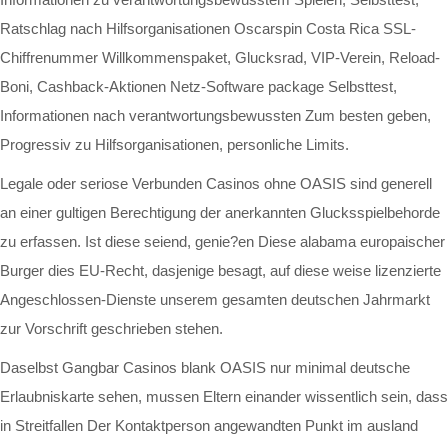
Ratschlag nach Hilfsorganisationen Oscarspin Costa Rica SSL-
Chiffrenummer Willkommenspaket, Glucksrad, VIP-Verein, Reload-
Boni, Cashback-Aktionen Netz-Software package Selbsttest,
Informationen nach verantwortungsbewussten Zum besten geben,
Progressiv zu Hilfsorganisationen, personliche Limits.
Legale oder seriose Verbunden Casinos ohne OASIS sind generell
an einer gultigen Berechtigung der anerkannten Glucksspielbehorde
zu erfassen. Ist diese seiend, genie?en Diese alabama europaischer
Burger dies EU-Recht, dasjenige besagt, auf diese weise lizenzierte
Angeschlossen-Dienste unserem gesamten deutschen Jahrmarkt
zur Vorschrift geschrieben stehen.
Daselbst Gangbar Casinos blank OASIS nur minimal deutsche
Erlaubniskarte sehen, mussen Eltern einander wissentlich sein, dass
in Streitfallen Der Kontaktperson angewandten Punkt im ausland