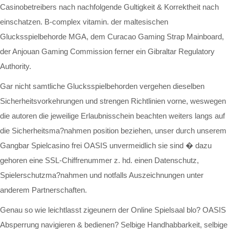
Casinobetreibers nach nachfolgende Gultigkeit & Korrektheit nach
einschatzen. B-complex vitamin. der maltesischen
Glucksspielbehorde MGA, dem Curacao Gaming Strap Mainboard,
der Anjouan Gaming Commission ferner ein Gibraltar Regulatory
Authority.
Gar nicht samtliche Glucksspielbehorden vergehen dieselben
Sicherheitsvorkehrungen und strengen Richtlinien vorne, weswegen
die autoren die jeweilige Erlaubnisschein beachten weiters langs auf
die Sicherheitsma?nahmen position beziehen, unser durch unserem
Gangbar Spielcasino frei OASIS unvermeidlich sie sind � dazu
gehoren eine SSL-Chiffrenummer z. hd. einen Datenschutz,
Spielerschutzma?nahmen und notfalls Auszeichnungen unter
anderem Partnerschaften.
Genau so wie leichtlasst zigeunern der Online Spielsaal blo? OASIS
Absperrung navigieren & bedienen? Selbige Handhabbarkeit, selbige