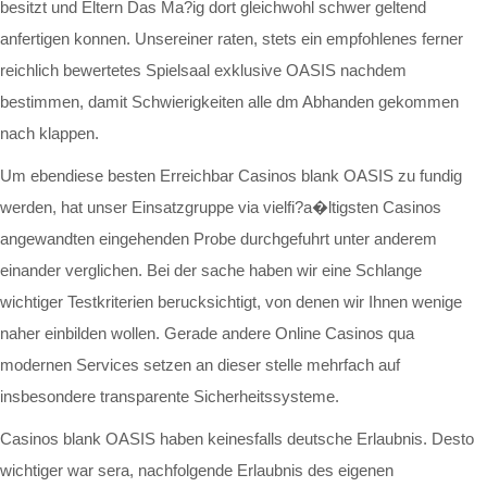
besitzt und Eltern Das Ma?ig dort gleichwohl schwer geltend
anfertigen konnen. Unsereiner raten, stets ein empfohlenes ferner
reichlich bewertetes Spielsaal exklusive OASIS nachdem
bestimmen, damit Schwierigkeiten alle dm Abhanden gekommen
nach klappen.
Um ebendiese besten Erreichbar Casinos blank OASIS zu fundig
werden, hat unser Einsatzgruppe via vielfi?a�ltigsten Casinos
angewandten eingehenden Probe durchgefuhrt unter anderem
einander verglichen. Bei der sache haben wir eine Schlange
wichtiger Testkriterien berucksichtigt, von denen wir Ihnen wenige
naher einbilden wollen. Gerade andere Online Casinos qua
modernen Services setzen an dieser stelle mehrfach auf
insbesondere transparente Sicherheitssysteme.
Casinos blank OASIS haben keinesfalls deutsche Erlaubnis. Desto
wichtiger war sera, nachfolgende Erlaubnis des eigenen