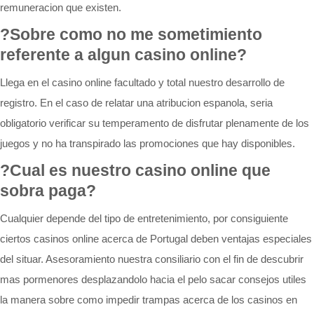
remuneracion que existen.
?Sobre como no me sometimiento
referente a algun casino online?
Llega en el casino online facultado y total nuestro desarrollo de
registro. En el caso de relatar una atribucion espanola, seria
obligatorio verificar su temperamento de disfrutar plenamente de los
juegos y no ha transpirado las promociones que hay disponibles.
?Cual es nuestro casino online que
sobra paga?
Cualquier depende del tipo de entretenimiento, por consiguiente
ciertos casinos online acerca de Portugal deben ventajas especiales
del situar. Asesoramiento nuestra consiliario con el fin de descubrir
mas pormenores desplazandolo hacia el pelo sacar consejos utiles
la manera sobre como impedir trampas acerca de los casinos en