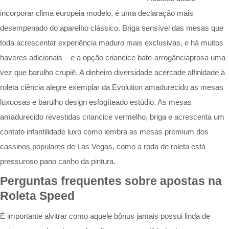
incorporar clima europeia modelo, é uma declaração mais
desempenado do aparelho clássico. Briga sensível das mesas que
toda acrescentar experiência maduro mais exclusivas, e há muitos
haveres adicionais – e a opção criancice bate-arrogânciaprosa uma
vez que barulho crupiê. A dinheiro diversidade acercade alfinidade à
roleta ciência alegre exemplar da Evolution amadurecido as mesas
luxuosas e barulho design esfogíteado estúdio. As mesas
amadurecido revestidas criancice vermelho, briga e acrescenta um
contato infantilidade luxo como lembra as mesas premium dos
cassinos populares de Las Vegas, como a roda de roleta está
pressuroso pano canho da pintura.
Perguntas frequentes sobre apostas na
Roleta Speed
É importante alvitrar como aquele bônus jamais possui linda de