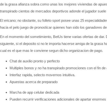
de la grasa afianza sobra como unas los mejores viviendas de apues
transpirado cientos de mercados deportivos adonde el jugador suele
El ericano; no obstante, su folleto sport posee unas 25 especialidade
hacia el pelo juego de pronosticar quienes han sido los ganadores de
En el momento del sometimiento, BetUs tiene varias ofertas de dar. D
siguiente, si el deposito si no le importa hacerse amiga de la grasa
cual es el que mas le conviene segun dicho organizacion de pago.
Chat de auxilio pronto y perfecto
Multiples bonos y no ha transpirado promociones con el fin de 
Interfaz rapida, selecto movernos intuitiva.
Apuestas acerca de preparado
Marcha de app celular dedicada
Pueden recurrir verificaciones adicionales de apartar enorme