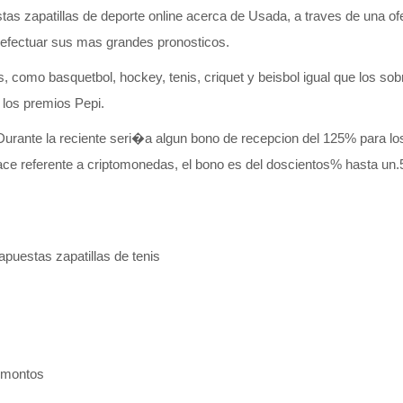
tas zapatillas de deporte online acerca de Usada, a traves de una o
 efectuar sus mas grandes pronosticos.
s, como basquetbol, hockey, tenis, criquet y beisbol igual que los so
 los premios Pepi.
urante la reciente seri�a algun bono de recepcion del 125% para los 
 hace referente a criptomonedas, el bono es del doscientos% hasta un
apuestas zapatillas de tenis
s montos