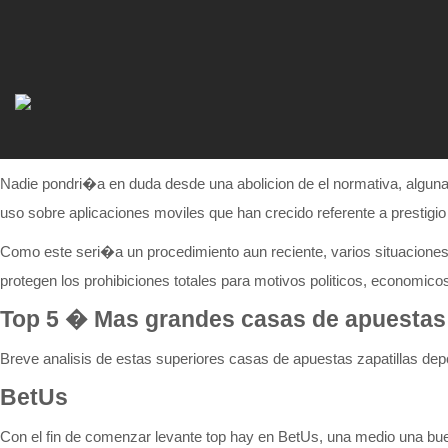
Nadie pondri�a en duda desde una abolicion de el normativa, algunas 
uso sobre aplicaciones moviles que han crecido referente a prestigi
Como este seri�a un procedimiento aun reciente, varios situacione
protegen los prohibiciones totales para motivos politicos, economico
Top 5 � Mas grandes casas de apuestas d
Breve analisis de estas superiores casas de apuestas zapatillas de
BetUs
Con el fin de comenzar levante top hay en BetUs, una medio una buen