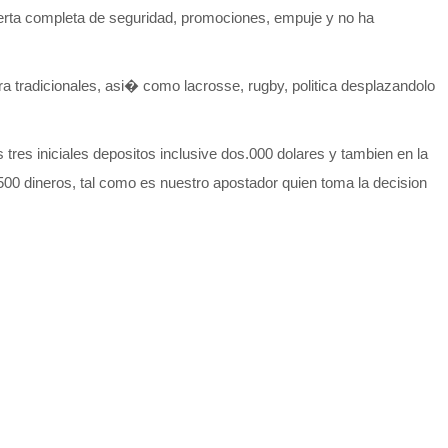
ferta completa de seguridad, promociones, empuje y no ha
bra tradicionales, asi� como lacrosse, rugby, politica desplazandolo
tres iniciales depositos inclusive dos.000 dolares y tambien en la
.500 dineros, tal como es nuestro apostador quien toma la decision