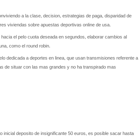
nviviendo a la clase, decision, estrategias de paga, disparidad de
res viviendas sobre apuestas deportivas online de usa.
lo hacia el pelo cuota deseada en segundos, elaborar cambios al
guna, como el round robin.
elo dedicada a deportes en linea, que usan transmisiones referente a
as de situar con las mas grandes y no ha transpirado mas
inicial deposito de insignificante 50 euros, es posible sacar hasta