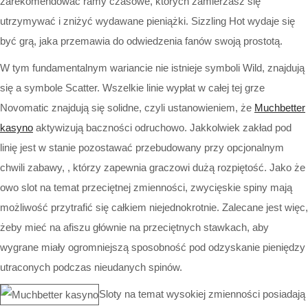
zarekomendować ramy czasowe, których zamierzasz się
utrzymywać i zniżyć wydawane pieniążki. Sizzling Hot wydaje się
być grą, jaka przemawia do odwiedzenia fanów swoją prostotą.
W tym fundamentalnym wariancie nie istnieje symboli Wild, znajdują
się a symbole Scatter. Wszelkie linie wypłat w całej tej grze
Novomatic znajdują się solidne, czyli ustanowieniem, że
Muchbetter
kasyno
aktywizują baczności odruchowo. Jakkolwiek zakład pod
linię jest w stanie pozostawać przebudowany przy opcjonalnym
chwili zabawy, , którzy zapewnia graczowi dużą rozpiętość. Jako że
owo slot na temat przeciętnej zmienności, zwycięskie spiny mają
możliwość przytrafić się całkiem niejednokrotnie. Zalecane jest więc,
żeby mieć na afiszu głównie na przeciętnych stawkach, aby
wygrane miały ogromniejszą sposobność pod odzyskanie pieniędzy
utraconych podczas nieudanych spinów.
Sloty na temat wysokiej zmienności posiadają