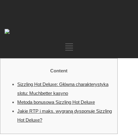
Content
Sizzling Hot Deluxe: Główna charakterystyka
slotu: Muchbetter kasyno
Metoda bonusowa Sizzling Hot Deluxe
Jakie RTP i maks. wygraną dysponuje Sizzling
Hot Deluxe?