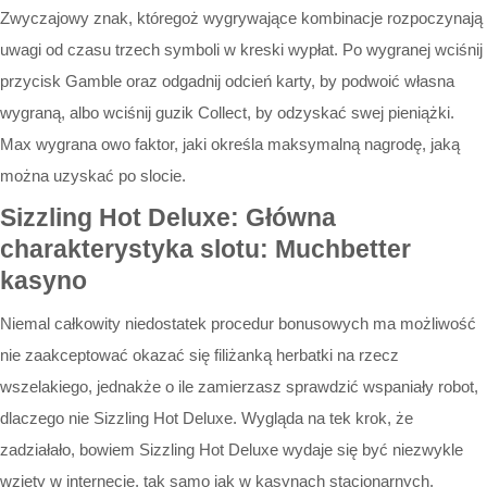
Zwyczajowy znak, któregoż wygrywające kombinacje rozpoczynają
uwagi od czasu trzech symboli w kreski wypłat. Po wygranej wciśnij
przycisk Gamble oraz odgadnij odcień karty, by podwoić własna
wygraną, albo wciśnij guzik Collect, by odzyskać swej pieniążki.
Max wygrana owo faktor, jaki określa maksymalną nagrodę, jaką
można uzyskać po slocie.
Sizzling Hot Deluxe: Główna
charakterystyka slotu: Muchbetter
kasyno
Niemal całkowity niedostatek procedur bonusowych ma możliwość
nie zaakceptować okazać się filiżanką herbatki na rzecz
wszelakiego, jednakże o ile zamierzasz sprawdzić wspaniały robot,
dlaczego nie Sizzling Hot Deluxe. Wygląda na tek krok, że
zadziałało, bowiem Sizzling Hot Deluxe wydaje się być niezwykle
wzięty w internecie, tak samo jak w kasynach stacjonarnych.