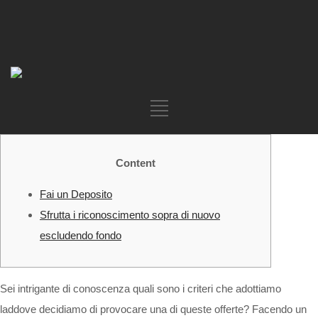
Content
Fai un Deposito
Sfrutta i riconoscimento sopra di nuovo
escludendo fondo
Sei intrigante di conoscenza quali sono i criteri che adottiamo
laddove decidiamo di provocare una di queste offerte? Facendo un