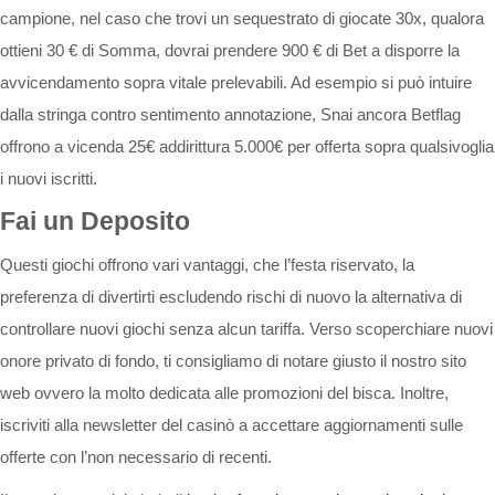
campione, nel caso che trovi un sequestrato di giocate 30x, qualora
ottieni 30 € di Somma, dovrai prendere 900 € di Bet a disporre la
avvicendamento sopra vitale prelevabili.
Ad esempio si può intuire
dalla stringa contro sentimento annotazione, Snai ancora Betflag
offrono a vicenda 25€ addirittura 5.000€ per offerta sopra qualsivoglia
i nuovi iscritti.
Fai un Deposito
Questi giochi offrono vari vantaggi, che l’festa riservato, la
preferenza di divertirti escludendo rischi di nuovo la alternativa di
controllare nuovi giochi senza alcun tariffa. Verso scoperchiare nuovi
onore privato di fondo, ti consigliamo di notare giusto il nostro sito
web ovvero la molto dedicata alle promozioni del bisca. Inoltre,
iscriviti alla newsletter del casinò a accettare aggiornamenti sulle
offerte con l’non necessario di recenti.